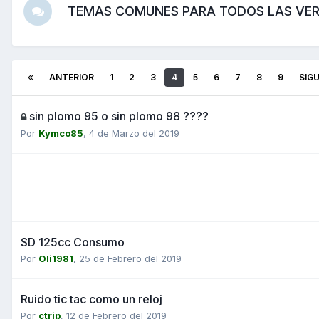
TEMAS COMUNES PARA TODOS LAS VERS
ANTERIOR
1
2
3
4
5
6
7
8
9
SIG
sin plomo 95 o sin plomo 98 ????
Por
Kymco85
,
4 de Marzo del 2019
SD 125cc Consumo
Por
Oli1981
,
25 de Febrero del 2019
Ruido tic tac como un reloj
Por
ctrip
,
12 de Febrero del 2019