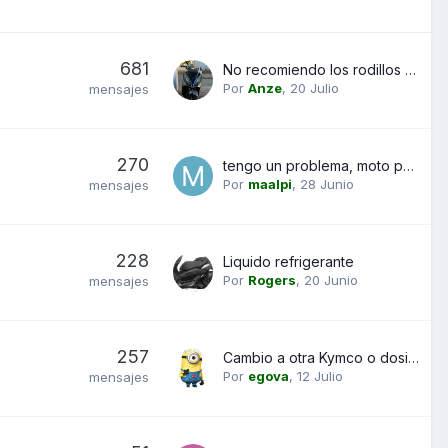
681
No recomiendo los rodillos de Aliexpress
Por
Anze
,
20 Julio
mensajes
270
tengo un problema, moto parada no arranca
Por
maalpi
,
28 Junio
mensajes
228
Liquido refrigerante
Por
Rogers
,
20 Junio
mensajes
257
Cambio a otra Kymco o dosis de cariño a mi SD 350i
Por
egova
,
12 Julio
mensajes