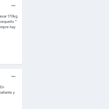
pesar 170kg
" pequeño "
iempre hay
 En
pañante y