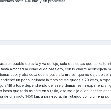
s,hacemos hasta 400 kms y sin problemas.
asta un pueblo de avila y va de lujo, solo dos cosas que quiza te i
va tanta almohadilla como el de pasajero, con lo cual te aconsejaria p
emasiado, y otra cosa que le pasa a la mia es, que no deja de ser 
pendiente un poco inclinada la moto se me queda a 70 km/h, a tope
go a 118 a tope dependiendo del aire y demas, es mi experiencia, ig
 hasta que todo asiente en su sitio, eso me dijo el del concesiona
ma de una moto 1450 km, ahora eso si, disfrutando como un enano.