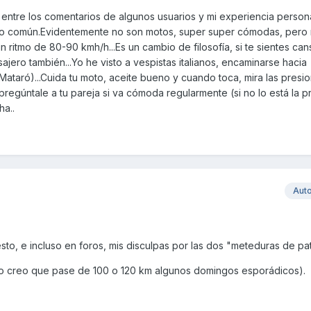
 entre los comentarios de algunos usuarios y mi experiencia persona
ntido común.Evidentemente no son motos, super super cómodas, pero 
 ritmo de 80-90 kmh/h...Es un cambio de filosofía, si te sientes ca
ajero también...Yo he visto a vespistas italianos, encaminarse hacia
ataró)...Cuida tu moto, aceite bueno y cuando toca, mira las presi
 pregúntale a tu pareja si va cómoda regularmente (si no lo está la 
ha..
Aut
o, e incluso en foros, mis disculpas por las dos "meteduras de pat
no creo que pase de 100 o 120 km algunos domingos esporádicos).