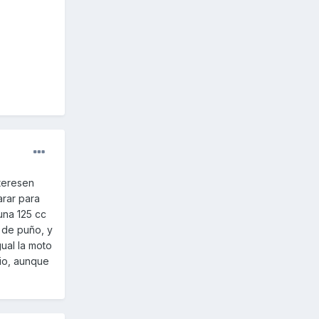
nteresen
arar para
una 125 cc
 de puño, y
ual la moto
rio, aunque