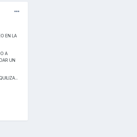
O EN LA
GO A
 DAR UN
ILIZA...