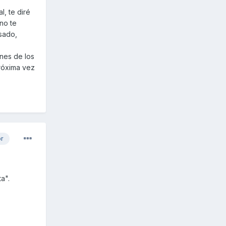
l, te diré
no te
nsado,
ones de los
próxima vez
or
a".