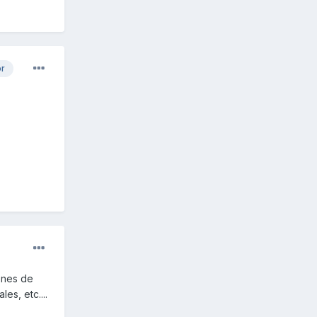
or
ones de
es, etc....