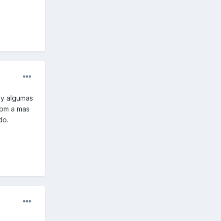
a y algumas
rpm a mas
do.