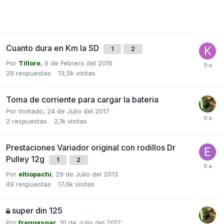
Cuanto dura en Km la SD
1
2
Por
Tillore
,
9 de Febrero del 2016
29
respuestas
13,5k
visitas
Toma de corriente para cargar la bateria
Por Invitado,
24 de Julio del 2017
2
respuestas
2,1k
visitas
Prestaciones Variador original con rodillos Dr
Pulley 12g
1
2
Por
eltiopachi
,
29 de Julio del 2013
49
respuestas
17,6k
visitas
super din 125
Por
franpasgar
,
10 de Julio del 2017