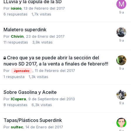
LLuvia y la cúpula de la SD
Por
ioioio
,
13 de Febrero del 2017
6
respuestas
1,7k
visitas
Maletero superdink
Por
Chivin
,
23 de Enero del 2017
11
respuestas
3,9k
visitas
Creo que ya se puede abrir la sección del
nuevo SD 2017, a la venta a finales de febrero!!!
Por
,
11 de Febrero del 2017
Jgonzalez
1
respuesta
1,3k
visitas
Sobre Gasolina y Aceite
Por
ICopera
,
9 de Septiembre del 2013
8
respuestas
6,3k
visitas
Tapas/Plásticos Superdink
Por
sultec
,
14 de Enero del 2017