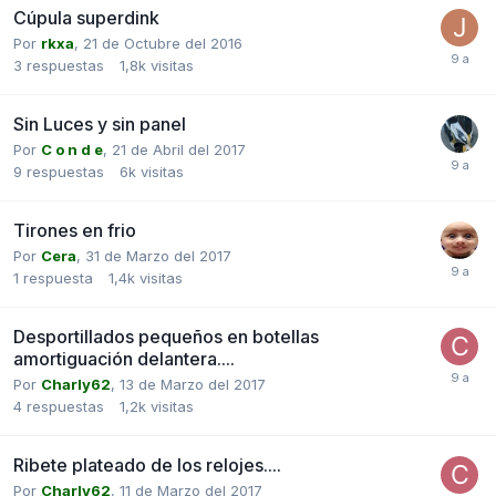
Cúpula superdink
Por
rkxa
,
21 de Octubre del 2016
3
respuestas
1,8k
visitas
Sin Luces y sin panel
Por
C o n d e
,
21 de Abril del 2017
9
respuestas
6k
visitas
Tirones en frio
Por
Cera
,
31 de Marzo del 2017
1
respuesta
1,4k
visitas
Desportillados pequeños en botellas
amortiguación delantera....
Por
Charly62
,
13 de Marzo del 2017
4
respuestas
1,2k
visitas
Ribete plateado de los relojes....
Por
Charly62
,
11 de Marzo del 2017