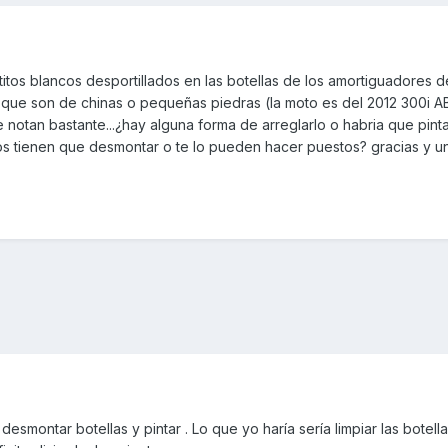
itos blancos desportillados en las botellas de los amortiguadores d
o que son de chinas o pequeñas piedras (la moto es del 2012 300i A
otan bastante...¿hay alguna forma de arreglarlo o habria que pinta
 los tienen que desmontar o te lo pueden hacer puestos? gracias y u
desmontar botellas y pintar . Lo que yo haría sería limpiar las botell