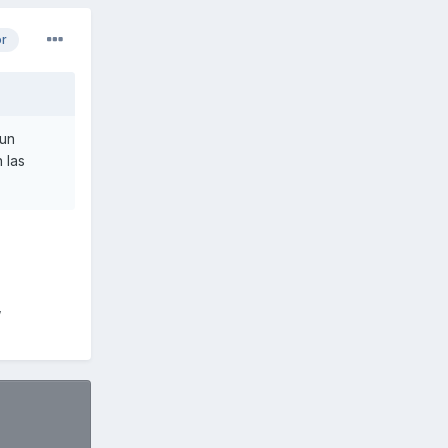
or
 un
 las
,