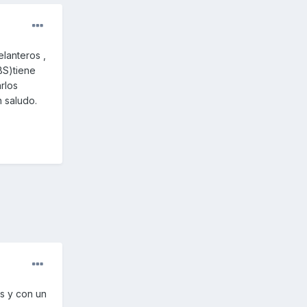
elanteros ,
BS)tiene
rlos
n saludo.
as y con un