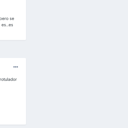
 pero se
es...es
rotulador