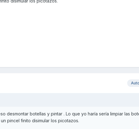
nito disimular los picotazos.
Aut
so desmontar botellas y pintar . Lo que yo haría sería limpiar las bot
n pincel finito disimular los picotazos.