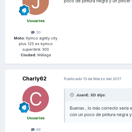
poco de pintura negra y un pincel fi
Usuarios
30
Moto:
Kymco agility city
plus 125 ex kymco
superdink 300
Ciudad:
Málaga
Charly62
Publicado
13 de Marzo del 2017
JuanE. SD dijo:
Buenas , lo más correcto sería e
con un poco de pintura negra y u
Usuarios
49