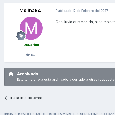
Molina84
Publicado
17 de Febrero del 2017
Con lluvia que mas da, si se moja t
Usuarios
167
Archivado
Este tema ahora está archivado y cerrado a otras respuesta
Ir a la lista de temas
Inicio
KYMCO
MODELOS DE LA MARCA
SUPER DINK
LLuvia