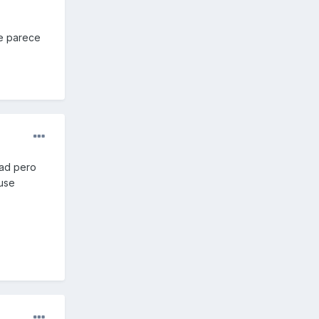
me parece
dad pero
use