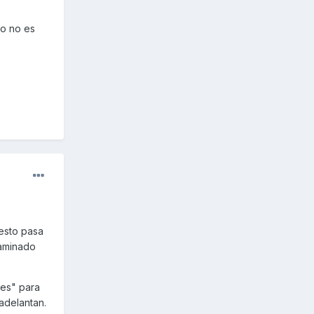
ro no es
(esto pasa
laminado
res" para
adelantan.