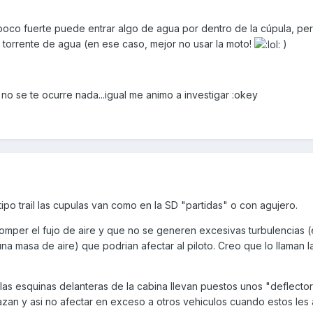
 poco fuerte puede entrar algo de agua por dentro de la cúpula, pe
n torrente de agua (en ese caso, mejor no usar la moto!
)
o se te ocurre nada...igual me animo a investigar :okey
po trail las cupulas van como en la SD "partidas" o con agujero.
romper el fujo de aire y que no se generen excesivas turbulencias 
a masa de aire) que podrian afectar al piloto. Creo que lo llaman 
n las esquinas delanteras de la cabina llevan puestos unos "deflecto
lazan y asi no afectar en exceso a otros vehiculos cuando estos les 