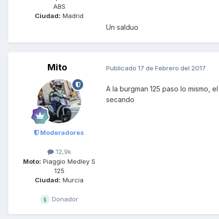
ABS
Ciudad:
Madrid
Un salduo
Mito
Publicado
17 de Febrero del 2017
A la burgman 125 paso lo mismo, e
secando
Moderadores
12,9k
Moto:
Piaggio Medley S
125
Ciudad:
Murcia
Donador