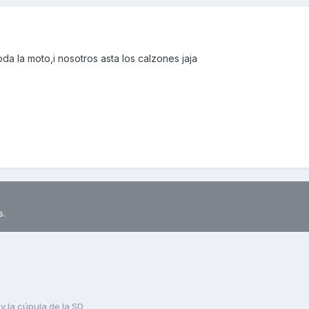
oda la moto,i nosotros asta los calzones jaja
s.
 y la cúpula de la SD