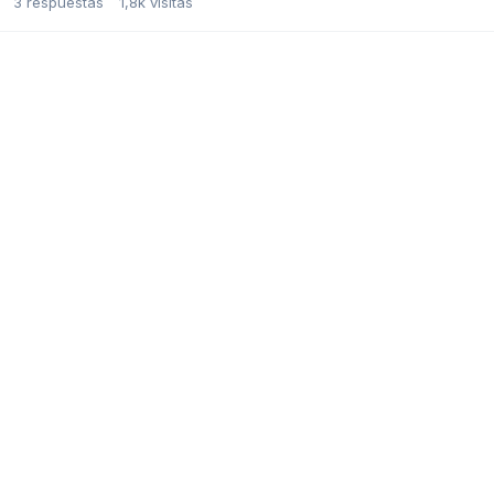
3
respuestas
1,8k
visitas