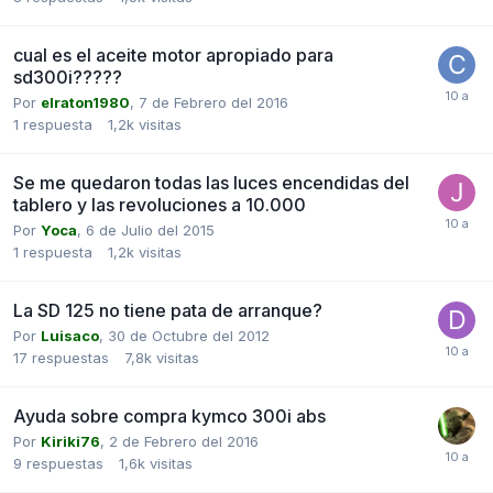
cual es el aceite motor apropiado para
sd300i?????
Por
elraton1980
,
7 de Febrero del 2016
1
respuesta
1,2k
visitas
Se me quedaron todas las luces encendidas del
tablero y las revoluciones a 10.000
Por
Yoca
,
6 de Julio del 2015
1
respuesta
1,2k
visitas
La SD 125 no tiene pata de arranque?
Por
Luisaco
,
30 de Octubre del 2012
17
respuestas
7,8k
visitas
Ayuda sobre compra kymco 300i abs
Por
Kiriki76
,
2 de Febrero del 2016
9
respuestas
1,6k
visitas