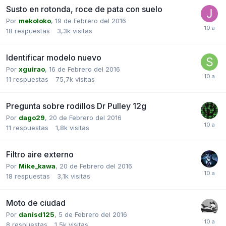
Susto en rotonda, roce de pata con suelo
Por
mekoloko
,
19 de Febrero del 2016
18
respuestas
3,3k
visitas
Identificar modelo nuevo
Por
xguirao
,
16 de Febrero del 2016
11
respuestas
75,7k
visitas
Pregunta sobre rodillos Dr Pulley 12g
Por
dago29
,
20 de Febrero del 2016
11
respuestas
1,8k
visitas
Filtro aire externo
Por
Mike_kawa
,
20 de Febrero del 2016
18
respuestas
3,1k
visitas
Moto de ciudad
Por
danisd125
,
5 de Febrero del 2016
8
respuestas
1,5k
visitas