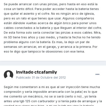
Se puede arrancar con unas pinzas, pero hasta en eso está la
cosa un tanto dificil. Para poder acceder hasta la bateria tienes
que quitar el asiento y el cofre. No es ningún arco de iglesia,
pero es un rato el que tienes que usar. Algunos compañeros
están dándole vueltas acerca de algún brico para poner unos
cables conectados a la batería y que llleguen al interior del cofre.
De esta forma solo sería conectar las pinzas a esos cables. Mira,
mi SD tiene tres años y casi medio, y hasta la fecha no he tenido
problema alguno con la batería. Es mas, la dejo un par de
semanas sin arrancar, en el garaje, y arranca a la primera. Por
eso te digo que tampoco te obsesiones con ese tema.
Invitado ctcafamily
Publicado
31 de Octubre del 2012
Según me comentaron a mi es que al ser inyección tiene mucha
compresión y sería imposible arrancarla con la pata( es lo que
me comento un mecánico, no se si será cierto o no) , yo tenía
antes una tgb 125 con carburador y si tenía pata de arranque y la
verdad que viene muy bien, a mi en la tgb me vino la batería