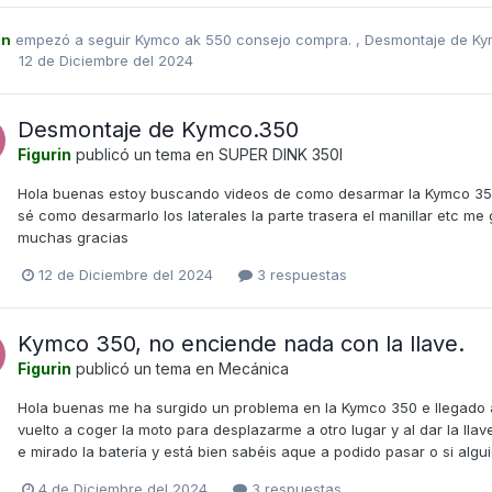
in
empezó a seguir
Kymco ak 550 consejo compra.
,
Desmontaje de K
12 de Diciembre del 2024
Desmontaje de Kymco.350
Figurin
publicó un tema en
SUPER DINK 350I
Hola buenas estoy buscando videos de como desarmar la Kymco 350 
sé como desarmarlo los laterales la parte trasera el manillar etc m
muchas gracias
12 de Diciembre del 2024
3 respuestas
Kymco 350, no enciende nada con la llave.
Figurin
publicó un tema en
Mecánica
Hola buenas me ha surgido un problema en la Kymco 350 e llegado 
vuelto a coger la moto para desplazarme a otro lugar y al dar la ll
e mirado la batería y está bien sabéis aque a podido pasar o si alg
4 de Diciembre del 2024
3 respuestas