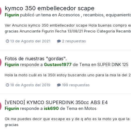
kymco 350 embellecedor scape
Figurin
publicó un tema en
Accesorios , recambios, equipamient
Ver Anuncio kymco 350 embellecedor scape Hola buenas compro emb
gracias Anunciante Figurin Fecha 13/08/21 Precio Categoría Rec
13 de Agosto del 2021
2 respuestas
Fotos de nuestras "gordas".
Figurin
responde a
Gustavo1977
de Tema en
SUPER DINK 125
Hola la moto cuál es la 350i estoy buscando uno para la mia la del
18 de Agosto del 2019
199 respuestas
[VENDO] KYMCO SUPERDINK 350cc ABS E4
Figurin
responde a
isk690
de Tema en
Motos
Ok me puedes decir que escape es y de q año es la moto ya que la 
gracias