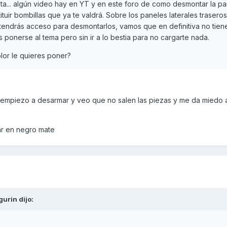
ta... algún video hay en YT y en este foro de como desmontar la pa
tuir bombillas que ya te valdrá. Sobre los paneles laterales trasero
 tendrás acceso para desmontarlos, vamos que en definitiva no tien
 ponerse al tema pero sin ir a lo bestia para no cargarte nada.
olor le quieres poner?
a empiezo a desarmar y veo que no salen las piezas y me da miedo a
ar en negro mate
gurin
dijo: