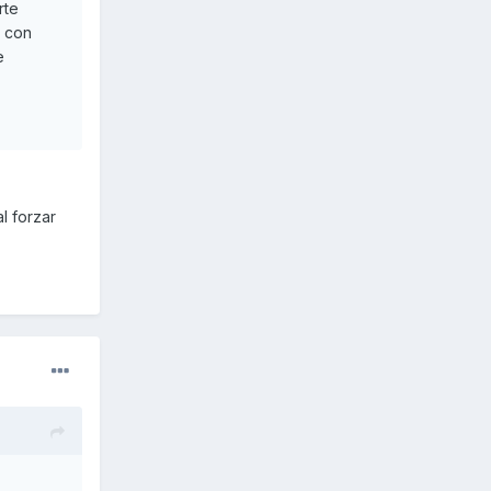
rte
s con
e
l forzar