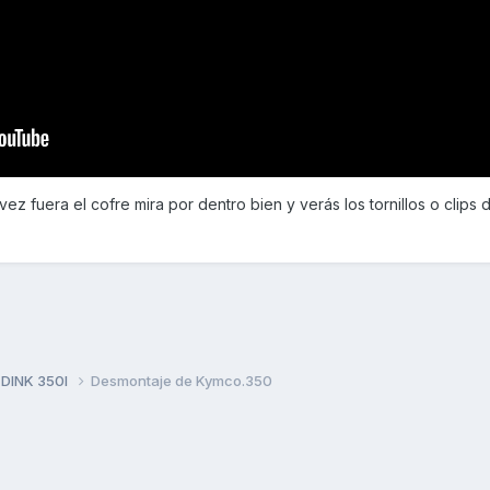
vez fuera el cofre mira por dentro bien y verás los tornillos o clips 
 DINK 350I
Desmontaje de Kymco.350