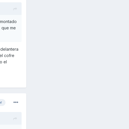
esmontado
ía que me
 delantera
el cofre
o el
or