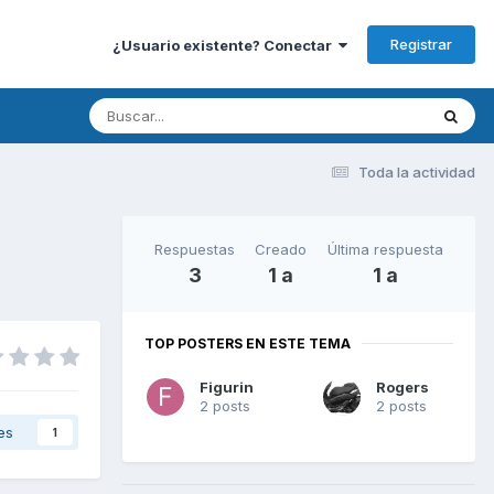
Registrar
¿Usuario existente? Conectar
Toda la actividad
Respuestas
Creado
Última respuesta
3
1 a
1 a
TOP POSTERS EN ESTE TEMA
Figurin
Rogers
2 posts
2 posts
es
1