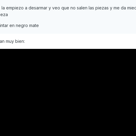
o la empiezo a desarmar y veo que no salen las piezas y me da mied
pieza
intar en negro mate
can muy bien: