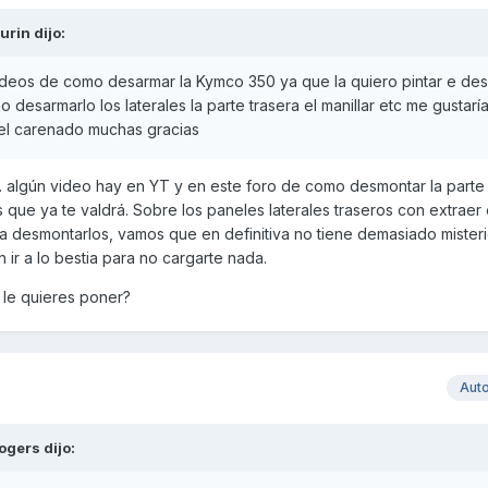
urin
dijo:
deos de como desarmar la Kymco 350 ya que la quiero pintar e d
 desarmarlo los laterales la parte trasera el manillar etc me gustar
del carenado muchas gracias
.. algún video hay en YT y en este foro de como desmontar la parte
s que ya te valdrá. Sobre los paneles laterales traseros con extraer 
 desmontarlos, vamos que en definitiva no tiene demasiado misteri
 ir a lo bestia para no cargarte nada.
r le quieres poner?
Aut
ogers
dijo: