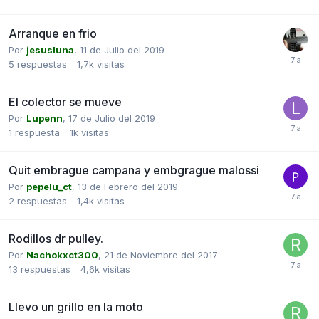
Arranque en frio
Por
jesusluna
,
11 de Julio del 2019
5
respuestas
1,7k
visitas
El colector se mueve
Por
Lupenn
,
17 de Julio del 2019
1
respuesta
1k
visitas
Quit embrague campana y embgrague malossi
Por
pepelu_ct
,
13 de Febrero del 2019
2
respuestas
1,4k
visitas
Rodillos dr pulley.
Por
Nachokxct300
,
21 de Noviembre del 2017
13
respuestas
4,6k
visitas
Llevo un grillo en la moto