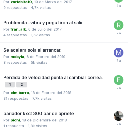
Por
zarlobito10
,
10 de Marzo del 2017
9
respuestas
4,7k
visitas
Problemita...vibra y pega tiron al salir
Por
fran_alk
,
6 de Julio del 2017
4
respuestas
1,6k
visitas
Se acelera sola al arrancar.
Por
mobyla
,
6 de Febrero del 2019
8
respuestas
5k
visitas
Perdida de velocidad punta al cambiar correa.
1
2
Por
elmibarro
,
18 de Febrero del 2018
31
respuestas
7,7k
visitas
bariador kxct 300 par de apriete
Por
pichi
,
18 de Diciembre del 2018
1
respuesta
1,8k
visitas