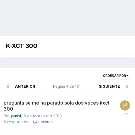
K-XCT 300
ORDENAR POR
ANTERIOR
Página 4 de 13
SIGUIENTE
pregunta se me ha parado sola dos veces kxct
300
Por
pichi
,
6 de Marzo del 2019
5
respuestas
1,4k
visitas