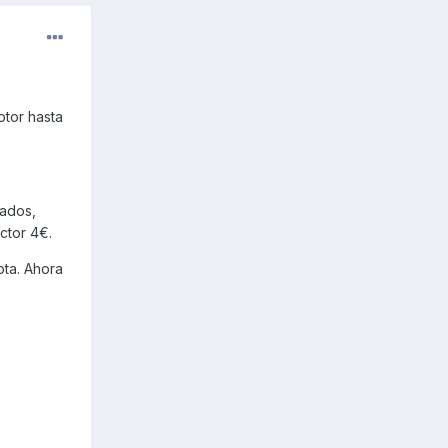
otor hasta
tados,
ector 4€.
ota. Ahora