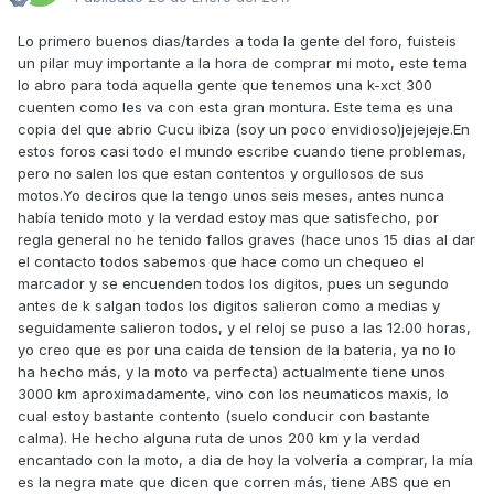
Lo primero buenos dias/tardes a toda la gente del foro, fuisteis
un pilar muy importante a la hora de comprar mi moto, este tema
lo abro para toda aquella gente que tenemos una k-xct 300
cuenten como les va con esta gran montura. Este tema es una
copia del que abrio Cucu ibiza (soy un poco envidioso)jejejeje.En
estos foros casi todo el mundo escribe cuando tiene problemas,
pero no salen los que estan contentos y orgullosos de sus
motos.Yo deciros que la tengo unos seis meses, antes nunca
había tenido moto y la verdad estoy mas que satisfecho, por
regla general no he tenido fallos graves (hace unos 15 dias al dar
el contacto todos sabemos que hace como un chequeo el
marcador y se encuenden todos los digitos, pues un segundo
antes de k salgan todos los digitos salieron como a medias y
seguidamente salieron todos, y el reloj se puso a las 12.00 horas,
yo creo que es por una caida de tension de la bateria, ya no lo
ha hecho más, y la moto va perfecta) actualmente tiene unos
3000 km aproximadamente, vino con los neumaticos maxis, lo
cual estoy bastante contento (suelo conducir con bastante
calma). He hecho alguna ruta de unos 200 km y la verdad
encantado con la moto, a dia de hoy la volvería a comprar, la mía
es la negra mate que dicen que corren más, tiene ABS que en