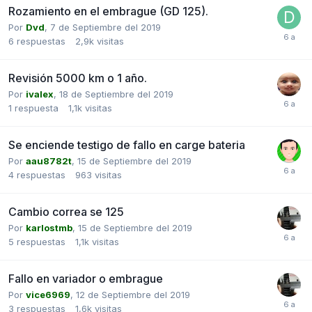
Rozamiento en el embrague (GD 125).
Por
Dvd
,
7 de Septiembre del 2019
6
respuestas
2,9k
visitas
Revisión 5000 km o 1 año.
Por
ivalex
,
18 de Septiembre del 2019
1
respuesta
1,1k
visitas
Se enciende testigo de fallo en carge bateria
Por
aau8782t
,
15 de Septiembre del 2019
4
respuestas
963
visitas
Cambio correa se 125
Por
karlostmb
,
15 de Septiembre del 2019
5
respuestas
1,1k
visitas
Fallo en variador o embrague
Por
vice6969
,
12 de Septiembre del 2019
3
respuestas
1,6k
visitas