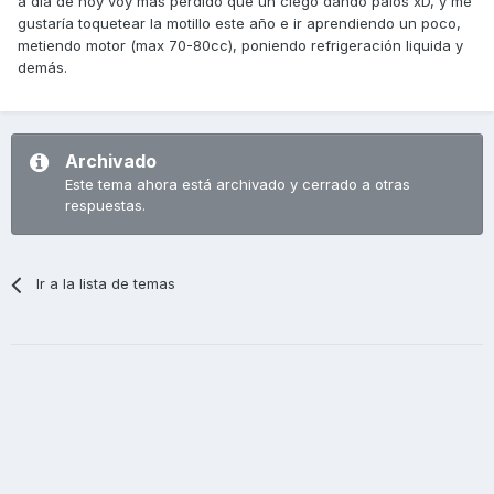
a día de hoy voy mas perdido que un ciego dando palos xD, y me
gustaría toquetear la motillo este año e ir aprendiendo un poco,
metiendo motor (max 70-80cc), poniendo refrigeración liquida y
demás.
Archivado
Este tema ahora está archivado y cerrado a otras
respuestas.
Ir a la lista de temas