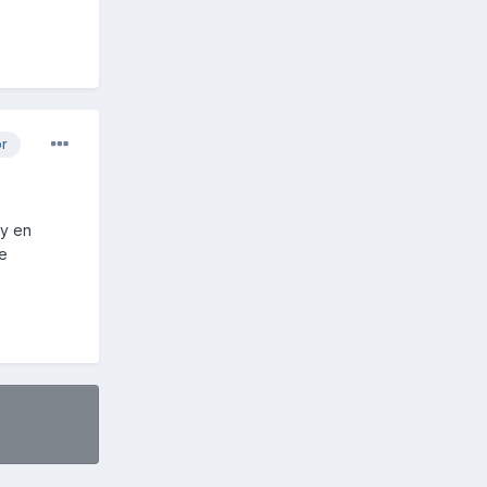
or
 y en
e