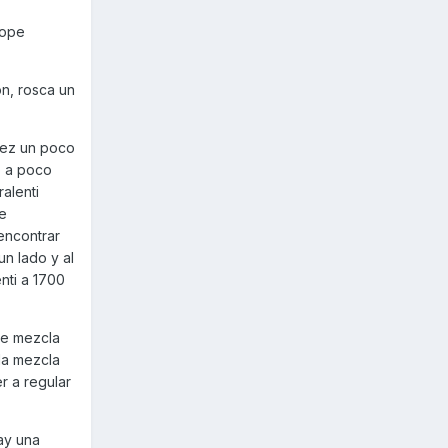
tope
ón, rosca un
vez un poco
o a poco
ralenti
se
 encontrar
un lado y al
enti a 1700
 de mezcla
 la mezcla
r a regular
ay una