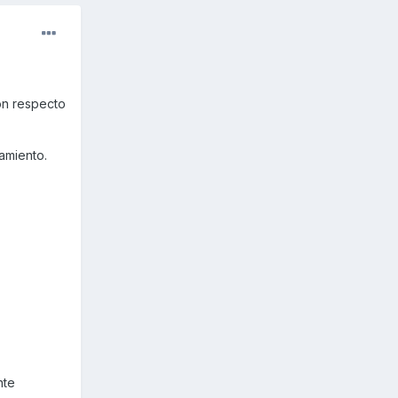
on respecto
amiento.
nte