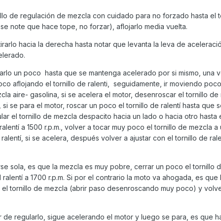
nillo de regulación de mezcla con cuidado para no forzado hasta el 
se note que hace tope, no forzar), aflojarlo media vuelta.
í tirarlo hacia la derecha hasta notar que levanta la leva de aceleraci
elerado.
entarlo un poco hasta que se mantenga acelerado por si mismo, una 
oco aflojando el tornillo de ralenti, seguidamente, ir moviendo poc
zcla aire- gasolina, si se acelera el motor, desenroscar el tornillo de 
si se para el motor, roscar un poco el tornillo de ralentí hasta que 
ar el tornillo de mezcla despacito hacia un lado o hacia otro hasta
alentí a 1500 r.p.m., volver a tocar muy poco el tornillo de mezcla a 
alentí, si se acelera, después volver a ajustar con el tornillo de ral
rse sola, es que la mezcla es muy pobre, cerrar un poco el tornillo
 ralentí a 1700 r.p.m. Si por el contrario la moto va ahogada, es que
on el tornillo de mezcla (abrir paso desenroscando muy poco) y volve
r de regularlo, sigue acelerando el motor y luego se para, es que h