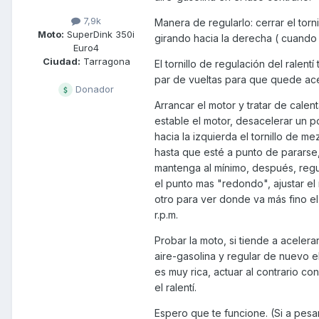
7,9k
Manera de regularlo: cerrar el tor
Moto:
SuperDink 350i
girando hacia la derecha ( cuando 
Euro4
Ciudad:
Tarragona
El tornillo de regulación del ralent
par de vueltas para que quede ac
Donador
Arrancar el motor y tratar de cal
estable el motor, desacelerar un p
hacia la izquierda el tornillo de me
hasta que esté a punto de pararse, 
mantenga al mínimo, después, regul
el punto mas "redondo", ajustar el r
otro para ver donde va más fino el r
r.p.m.
Probar la moto, si tiende a acelera
aire-gasolina y regular de nuevo el
es muy rica, actuar al contrario c
el ralentí.
Espero que te funcione. (Si a pesa