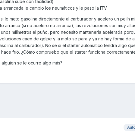
solina sube con facilidad).
 arrancada le cambio los neumáticos y le paso la ITV.
 si le meto gasolina directamente al carburador y acelero un pelín m
to arranca (si no acelero no arranca), las revoluciones son muy alta
nos milímetros el puño, pero necesito mantenerla acelerada porqu
voluciones caen de golpe y la moto se para y ya no hay forma de a
solina al carburador). No sé si el starter automático tendrá algo qu
 hace frío. ¿Cómo compruebo que el starter funciona correctament
 alguien se le ocurre algo más?
Aut