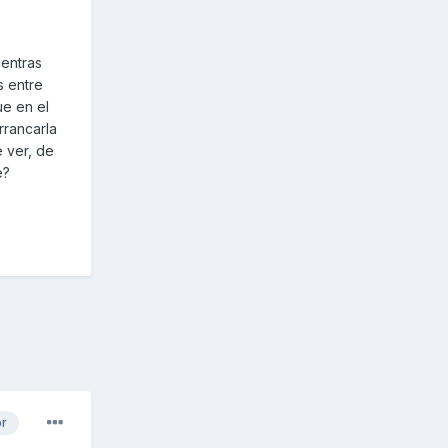
ientras
s entre
e en el
rrancarla
e ver, de
e?
or