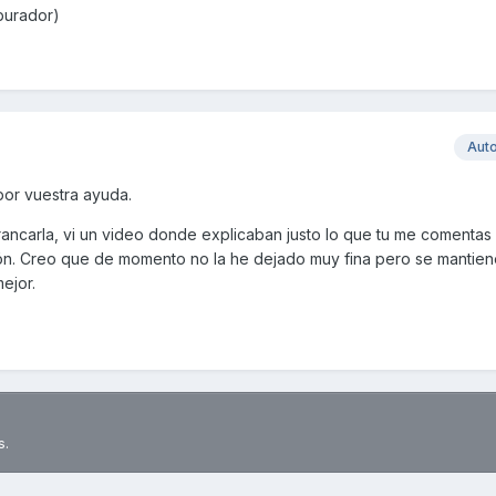
burador)
Aut
por vuestra ayuda.
rrancarla, vi un video donde explicaban justo lo que tu me comentas
ón. Creo que de momento no la he dejado muy fina pero se mantien
mejor.
s.