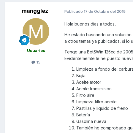
mangglez
Publicado
17 de Octubre del 2019
Hola buenos días a todos,
He estado buscando una solución e
a otros temas ya publicados, si lo
Usuarios
Tengo una Bet&Win 125cc de 2005 
Evidentememte le he puesto nuev
15
Limpieza a fondo del carbur
Bujía
Aceite motor
Aceite transmisión
Filtro aire
Limpieza filtro aceite
Pastillas y liquido de freno
Batería
Gasolina nueva
También he comprobado que t