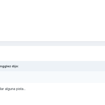
ngglez
dijo:
r alguna pista...