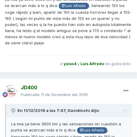
se acercan más a lo q dice
, llaneando 150 los
@Luis Alfredo
coge rápido y bien, apartir de 150 le cuesta horrores llegar a 155-
160 ( según mi punto de vista más de 155 es un querer y no
poder), las veces q la he puesto han sido en autopista totalmente
llana, he leído q el modelo antiguo se pone a 170 o rondando ? al
menos el nuevo modelo creo q esta muy lejos de esa velocidad (
de serie claro) jejeje
A
yalas4
y
Luis Alfredo
les gusta esto
JD400
Publicado
11 de Diciembre del 2019
En 11/12/2019 a las 7:47,
Davidinchi
dijo:
La mia ya tiene 3600 km y las sensaciones en cuestión a
punta se acercan más a lo q dice
,
@Luis Alfredo
llaneando 150 los coge rápido y bien, apartir de 150 le