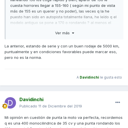
cuesta horrores llegar a 155-160 ( según mi punto de vista
más de 155 es un querer y no poder), las veces q la he
puesto han sido en autopista totalmente llana, he leído q el
modelo antiguo se pone a 170 o rondando ? al menos el
nuevo modelo creo q esta muy lejos de esa velocidad ( de
Ver más
serie claro) jejeje
La anterior, estando de serie y con un buen rodaje de 5000 km,
puntualmente y en condiciones favorables puede marcar eso,
pero no es la norma.
A
Davidinchi
le gusta esto
Davidinchi
Publicado
11 de Diciembre del 2019
Mi opinión en cuestión de punta la moto va perfecta, recordemos
q es una 400 monocilindrica de 35 cv y una punta rondando los