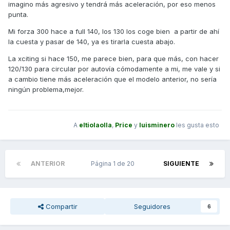
imagino más agresivo y tendrá más aceleración, por eso menos
punta.
Mi forza 300 hace a full 140, los 130 los coge bien a partir de ahí
la cuesta y pasar de 140, ya es tirarla cuesta abajo.
La xciting si hace 150, me parece bien, para que más, con hacer
120/130 para circular por autovía cómodamente a mi, me vale y si
a cambio tiene más aceleración que el modelo anterior, no sería
ningún problema,mejor.
A
eltiolaolla
,
Price
y
luisminero
les gusta esto
ANTERIOR
Página 1 de 20
SIGUIENTE
Compartir
Seguidores
6