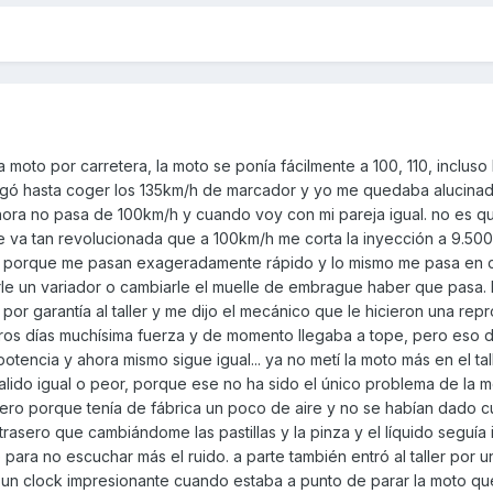
moto por carretera, la moto se ponía fácilmente a 100, 110, incluso 
legó hasta coger los 135km/h de marcador y yo me quedaba alucinado
ora no pasa de 100km/h y cuando voy con mi pareja igual. no es q
ue va tan revolucionada que a 100km/h me corta la inyección a 9.50
ta porque me pasan exageradamente rápido y lo mismo me pasa en c
le un variador o cambiarle el muelle de embrague haber que pasa.
or garantía al taller y me dijo el mecánico que le hicieron una re
imeros días muchísima fuerza y de momento llegaba a tope, pero eso 
otencia y ahora mismo sigue igual... ya no metí la moto más en el ta
lido igual o peor, porque ese no ha sido el único problema de la m
ro porque tenía de fábrica un poco de aire y no se habían dado cue
 trasero que cambiándome las pastillas y la pinza y el líquido seguía 
 para no escuchar más el ruido. a parte también entró al taller por u
un clock impresionante cuando estaba a punto de parar la moto qu