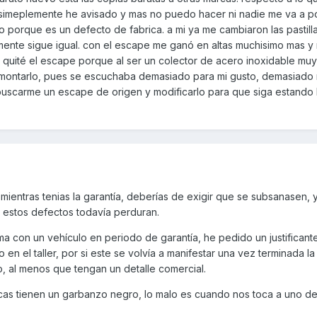
 simeplemente he avisado y mas no puedo hacer ni nadie me va a p
 porque es un defecto de fabrica. a mi ya me cambiaron las pastilla
mente sigue igual. con el escape me ganó en altas muchisimo mas y
uité el escape porque al ser un colector de acero inoxidable muy 
 montarlo, pues se escuchaba demasiado para mi gusto, demasiado 
buscarme un escape de origen y modificarlo para que siga estando 
mientras tenias la garantía, deberías de exigir que se subsanasen, 
, estos defectos todavía perduran.
a con un vehículo en periodo de garantía, he pedido un justificant
 en el taller, por si este se volvía a manifestar una vez terminada la
do, al menos que tengan un detalle comercial.
cas tienen un garbanzo negro, lo malo es cuando nos toca a uno de