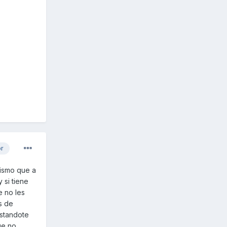
or
mismo que a
 si tiene
e no les
es de
astandote
ue no