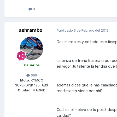
8
ashrambo
Publicado
5 de Febrero del 2019
Dos mensajes y en todo este tiempo
La pinza de freno trasera creo re
Usuarios
en vigor...tu taller te la tendria qu
669
Moto:
KYMCO
ademas dices que le has cambiado
SUPERDINK 125i ABS
Ciudad:
MADRID
rendimiento viene por ahi?
Cual es el motivo de tu post? des
calidad?