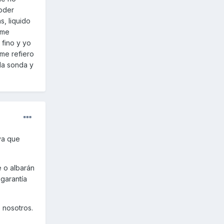
oder
s, liquido
 me
fino y yo
me refiero
la sonda y
ya que
e o albarán
 garantía
 nosotros.