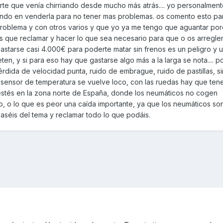
rte que venía chirriando desde mucho más atrás.... yo personalmen
ando en venderla para no tener mas problemas. os comento esto pa
roblema y con otros varios y que yo ya me tengo que aguantar po
is que reclamar y hacer lo que sea necesario para que o os arregle
astarse casi 4.000€ para poderte matar sin frenos es un peligro y u
en, y si para eso hay que gastarse algo más a la larga se nota.... p
pérdida de velocidad punta, ruido de embrague, ruido de pastillas, s
l sensor de temperatura se vuelve loco, con las ruedas hay que ten
tés en la zona norte de España, donde los neumáticos no cogen
o, o lo que es peor una caída importante, ya que los neumáticos so
aséis del tema y reclamar todo lo que podáis.