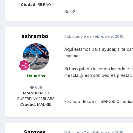
Ciudad:
BILBAO
Salu2
ashrambo
Publicado
5 de Febrero del 2019
Aqui estamos para ayudar, si te ca
cambiar...
Si has quitado la sonda lambda e c
mezcla...y eso son peores prestacio
Usuarios
669
Moto:
KYMCO
SUPERDINK 125i ABS
Enviado desde mi SM-G950 median
Ciudad:
MADRID
Sargoss
Publicado
7 de Febrero del 2019