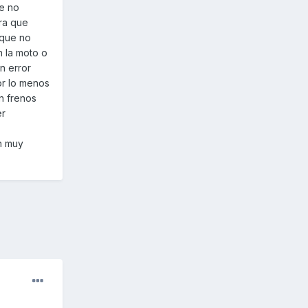
te no
ra que
rque no
n la moto o
n error
or lo menos
in frenos
er
n muy