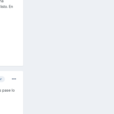
una
isto. En
or
s pase lo