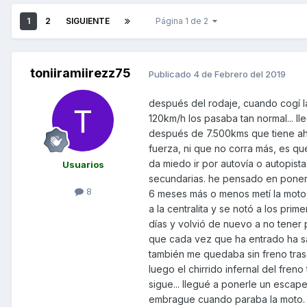
1
2
SIGUIENTE
Página 1 de 2
toniiramiirezz75
Publicado
4 de Febrero del 2019
después del rodaje, cuando cogí la 
120km/h los pasaba tan normal... l
después de 7.500kms que tiene ah
fuerza, ni que no corra más, es q
da miedo ir por autovía o autopis
Usuarios
secundarias. he pensado en poner
8
6 meses más o menos metí la moto p
a la centralita y se notó a los pr
días y volvió de nuevo a no tener p
que cada vez que ha entrado ha sa
también me quedaba sin freno trase
luego el chirrido infernal del freno
sigue... llegué a ponerle un escape
embrague cuando paraba la moto. 