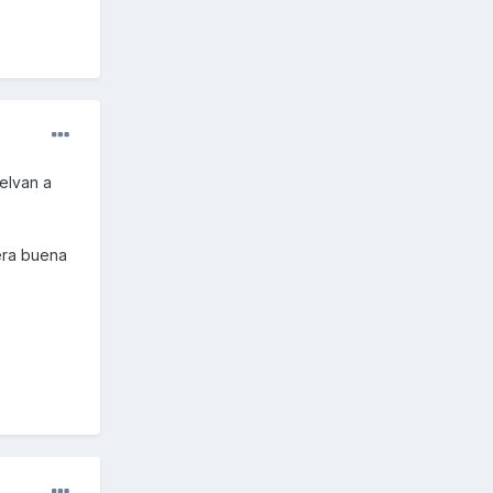
uelvan a
iera buena