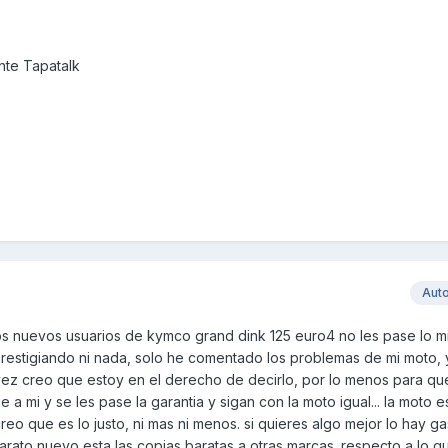
te Tapatalk
Aut
los nuevos usuarios de kymco grand dink 125 euro4 no les pase lo 
restigiando ni nada, solo he comentado los problemas de mi moto, y
vez creo que estoy en el derecho de decirlo, por lo menos para qu
 a mi y se les pase la garantia y sigan con la moto igual... la moto 
creo que es lo justo, ni mas ni menos. si quieres algo mejor lo hay g
arato nuevo esta las copias baratas a otras marcas. respecto a lo q