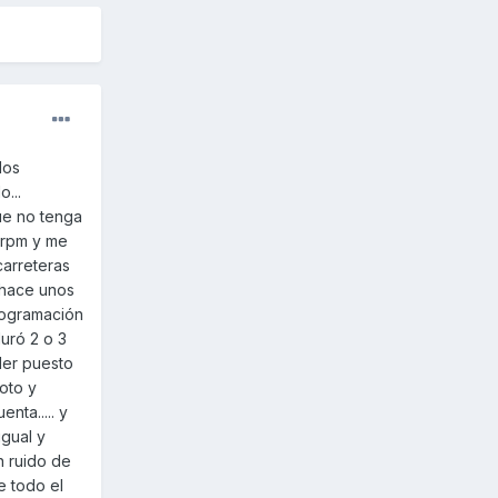
los
...
ue no tenga
0rpm y me
arreteras
 hace unos
programación
duró 2 o 3
ller puesto
oto y
nta..... y
igual y
n ruido de
e todo el