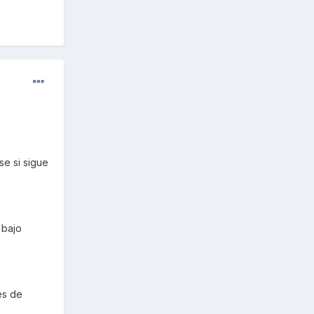
e si sigue
 bajo
es de