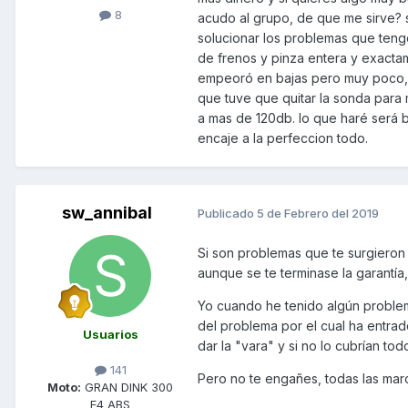
8
acudo al grupo, de que me sirve?
solucionar los problemas que tengo
de frenos y pinza entera y exacta
empeoró en bajas pero muy poco, q
que tuve que quitar la sonda para
a mas de 120db. lo que haré será 
encaje a la perfeccion todo.
sw_annibal
Publicado
5 de Febrero del 2019
Si son problemas que te surgieron 
aunque se te terminase la garantía
Yo cuando he tenido algún problem
del problema por el cual ha entrado
Usuarios
dar la "vara" y si no lo cubrían to
141
Pero no te engañes, todas las mar
Moto:
GRAN DINK 300
E4 ABS