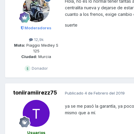
Hola, no es lo normal tener tantas 
centralita nueva y dejarse de esta
cuanto a los frenos, exige cambio d
suerte
Moderadores
12,9k
Moto:
Piaggio Medley S
125
Ciudad:
Murcia
Donador
toniiramiirezz75
Publicado
4 de Febrero del 2019
ya se me pasó la garantía, ya poc
mismo que a mí.
Usuarios