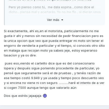
Pero yo pienso como tú, me dala espina....como dice el
dicho....piensa mal y acertarás. Yo no me fío , si dieran unos
días para probarla, pero una vez echa la operación te la
Ver más
comes con papas. Es toda una apuesta.
Si sigues para delante ya vas diciendo a ver si son de fiar o
Si exactamente, ahí es,en el motorista, particularmente no me
son unos estafadores.
gusta ir ahi y menos sin necesidad de pedir financiacion pero es
la unica opcion que veo que pueda entregar mi moto sin tener el
engorro de venderla a particular y el tiempo, si conoceis otro sitio
en malaga que recojan moto ya sabeis jeje, estoy esperanso
tasacion y ya os dire.
pues eso,viendo el cartelito dice que es del consecionario
lopera y después sigue poniendo procedente de particular, yo
pensé que seguramente será el de pruebas , y tenéis razón de
ese tiempo costó 9.949 y ya usada y tiempo poco descuento veo
y si encima no viene ni con seguro. .............haré el intento de a ver
si cogen 7.500 aunque tengo que valorarlo aún
Dios que estrés jajaajaja