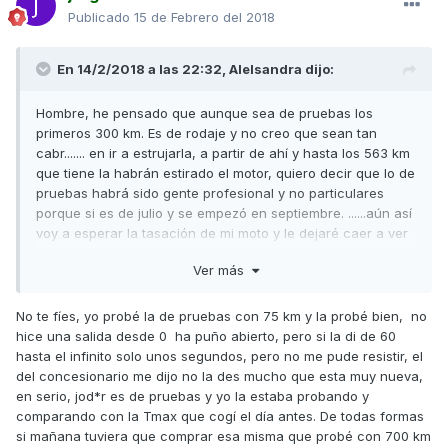
Publicado
15 de Febrero del 2018
En 14/2/2018 a las 22:32,
Alelsandra
dijo:
Hombre, he pensado que aunque sea de pruebas los
primeros 300 km. Es de rodaje y no creo que sean tan
cabr....... en ir a estrujarla, a partir de ahí y hasta los 563 km
que tiene la habrán estirado el motor, quiero decir que lo de
pruebas habrá sido gente profesional y no particulares
porque si es de julio y se empezó en septiembre. ......aún así
voy a esperar la tasación de mi moto y le dejaré caer a ver
que oferta me hace con ésta, la nueva me sale en 10.500
Ver más
con 2 años garantía, más seguro, más 200 euros de
cheque/regalo, para ahorrarme 1.000 euros me voy a la
nueva y a ver
No te fíes, yo probé la de pruebas con 75 km y la probé bien, no
hice una salida desde 0 ha puño abierto, pero si la di de 60
hasta el infinito solo unos segundos, pero no me pude resistir, el
del concesionario me dijo no la des mucho que esta muy nueva,
en serio, jod*r es de pruebas y yo la estaba probando y
comparando con la Tmax que cogí el día antes. De todas formas
si mañana tuviera que comprar esa misma que probé con 700 km