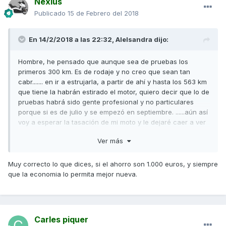
Nexius
Publicado
15 de Febrero del 2018
En 14/2/2018 a las 22:32,
Alelsandra
dijo:
Hombre, he pensado que aunque sea de pruebas los
primeros 300 km. Es de rodaje y no creo que sean tan
cabr....... en ir a estrujarla, a partir de ahí y hasta los 563 km
que tiene la habrán estirado el motor, quiero decir que lo de
pruebas habrá sido gente profesional y no particulares
porque si es de julio y se empezó en septiembre. ......aún así
voy a esperar la tasación de mi moto y le dejaré caer a ver
que oferta me hace con ésta, la nueva me sale en 10.500
Ver más
con 2 años garantía, más seguro, más 200 euros de
cheque/regalo, para ahorrarme 1.000 euros me voy a la
nueva y a ver
Muy correcto lo que dices, si el ahorro son 1.000 euros, y siempre
que la economia lo permita mejor nueva.
Carles piquer