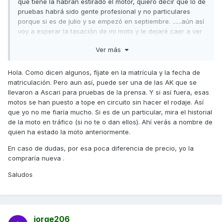
que tiene la habrán estirado el motor, quiero decir que lo de
pruebas habrá sido gente profesional y no particulares
porque si es de julio y se empezó en septiembre. ......aún así
voy a esperar la tasación de mi moto y le dejaré caer a ver
que oferta me hace con ésta, la nueva me sale en 10.500
Ver más
con 2 años garantía, más seguro, más 200 euros de
cheque/regalo, para ahorrarme 1.000 euros me voy a la
nueva y a ver
Hola. Como dicen algunos, fíjate en la matrícula y la fecha de
matriculación. Pero aun así, puede ser una de las AK que se
llevaron a Ascari para pruebas de la prensa. Y si así fuera, esas
motos se han puesto a tope en circuito sin hacer el rodaje. Así
que yo no me fiaría mucho. Si es de un particular, mira el historial
de la moto en tráfico (si no te o dan ellos). Ahí verás a nombre de
quien ha estado la moto anteriormente.
En caso de dudas, por esa poca diferencia de precio, yo la
compraría nueva .
Saludos
jorge206