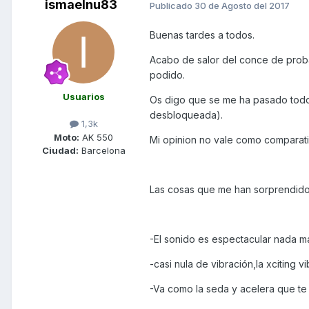
ismaelnu83
Publicado
30 de Agosto del 2017
Buenas tardes a todos.
Acabo de salor del conce de proba
podido.
Usuarios
Os digo que se me ha pasado todo a
desbloqueada).
1,3k
Moto:
AK 550
Mi opinion no vale como comparativ
Ciudad:
Barcelona
Las cosas que me han sorprendido
-El sonido es espectacular nada m
-casi nula de vibración,la xciting v
-Va como la seda y acelera que te 