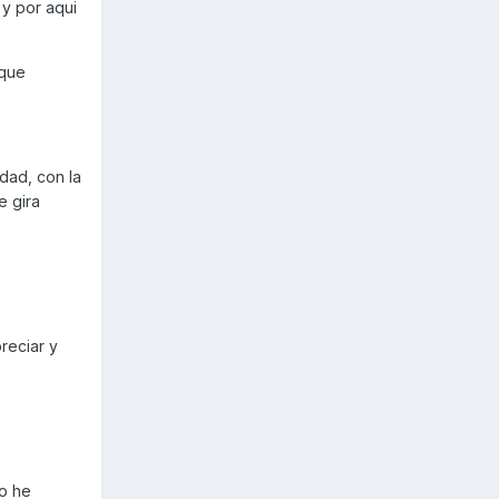
 y por aqui
 que
idad, con la
e gira
reciar y
.
lo he