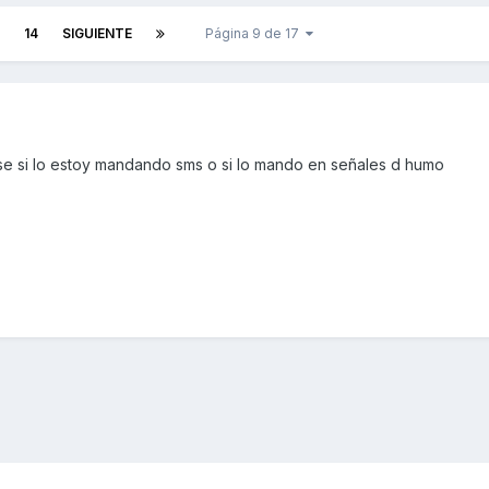
14
SIGUIENTE
Página 9 de 17
se si lo estoy mandando sms o si lo mando en señales d humo