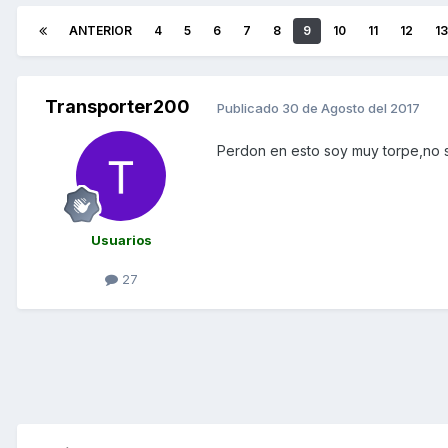
ANTERIOR
4
5
6
7
8
9
10
11
12
13
Transporter200
Publicado
30 de Agosto del 2017
Perdon en esto soy muy torpe,no 
Usuarios
27