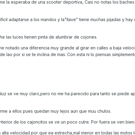
me la esperaba de una scooter deportiva, Casi no notas los baches
ificil adaptarse a los mandos y la"llave" tiene muchas pijadas y hay
e las luces tienen pinta de alumbrar de cojones.
, he notado una diferencia muy grande al girar en calles a baja veloc
e lao por si se te inclina de mas. Con esta ni lo piensas simplement
luz se ve muy claro,pero no me ha parecido para tanto se piede ap
arme a ellos pues quedan muy lejos aun que muu chulos.
interior de los cajoncitos se ve un poco cutre. Por fuera se ven bien
e a alta velocidad por que ea estrecha,mal menor en todas las motos 