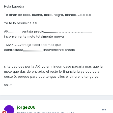
Hola Lapetra
Te diran de todo. bueno, malo, negro, blanco.....etc etc
Yo te lo resumiria asi
AK,,,,,,,,,,,,,ventaja precio,,,,,,,,,,,,...................................,,,,,,,,,.
inconveniente moto totalmente nueva
TMAX........ventaja fiabilidad mas que
contrastada,,,,,,,,,,,,,,,,,,,,incoveniente precio
si te decides por la AK, yo en ningun caso pagaria mas que la
moto que das de entrada, el resto lo financiaria ya que es a
coste 0, porque para que tengas ellos el dinero lo tengo yo,
salut
jorge206