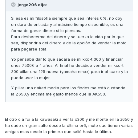
jorge206 dijo:
Si esa es mi filosofía siempre que sea interés 0%, no doy
un duro de entrada y al máximo tiempo disponible, es una
forma de ganar dinero si lo piensas.
Para deshacerme del dinero y se tuerza la vida por lo que
sea, dispondria del dinero y de la opción de vender la moto
para pagarse sola.
Yo pensaba dar lo que sacará se mi kxc-t 300 y financiar
unos 7500€ a 4 años. Al final he decidido vender mi kxc-t
300 pillar una 125 nueva (yamaha nmax) para ir al curro y la
pueda usar la mujer.
Y pillar una naked media para los findes me está gustando
la Z650,y encima me gasto menos que la AK550.
El otro día fui a la kawasaki a ver la x300 y me monté en la z650 y
ha dado un gran salto desde la última er6, moto que tienen varias
amigas mías desda la primera que salió hasta la última.