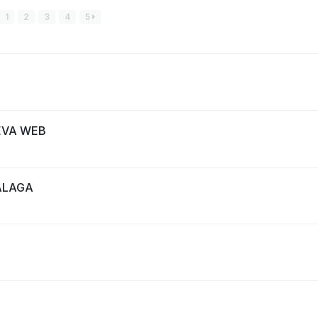
1
2
3
4
5
EVA WEB
ALAGA