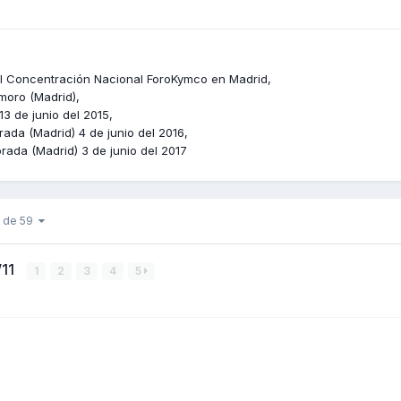
II Concentración Nacional ForoKymco en Madrid
moro (Madrid)
3 de junio del 2015
da (Madrid) 4 de junio del 2016
ada (Madrid) 3 de junio del 2017
9 de 59
/11
1
2
3
4
5