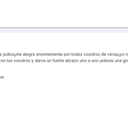
is jodios¡¡me alegro enormemente por todos vosotros de veras¡¡yo 
con tos vosotros y daros un fuerte abrazo uno a uno ¡ea!sois una gr
eer