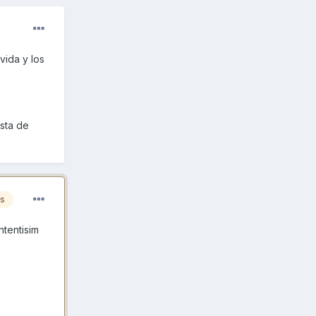
vida y los
esta de
es
ntentisim