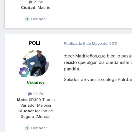
21,6k
Ciudad:
Madrid
Donador
POLI
Publicado
9 de Mayo del 2011
:beer Madrileños,que bién lo pasa
resisto que algún dia pueda estar 
pandilla.....
Saludos de vuestro colega Poli :b
Usuarios
22,2k
Moto:
SD300 Titanio
Variador Malossi
Ciudad:
Molina de
Segura (Murcia)
Donador