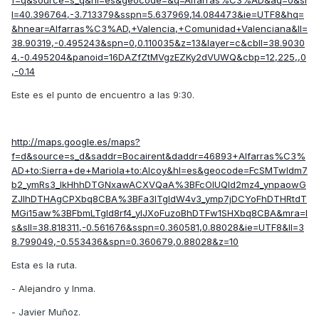
f=q&source=s_q&hl=es&geocode=&q=Alfarras%C3%AD&aq=0&sl
l=40.396764,-3.713379&sspn=5.637969,14.084473&ie=UTF8&hq=
&hnear=Alfarras%C3%AD,+Valencia,+Comunidad+Valenciana&ll=
38.90319,-0.495243&spn=0,0.110035&z=13&layer=c&cbll=38.9030
4,-0.495204&panoid=16DAZfZtMVgzEZKy2dVUWQ&cbp=12,225,,0
,-0.14
Este es el punto de encuentro a las 9:30.
http://maps.google.es/maps?
f=d&source=s_d&saddr=Bocairent&daddr=46893+Alfarras%C3%
AD+to:Sierra+de+Mariola+to:Alcoy&hl=es&geocode=FcSMTwIdm7
b2_ymRs3_lkHhhDTGNxawACXVQaA%3BFcOlUQId2mz4_ynpaowG
ZJlhDTHAgCPXbq8CBA%3BFa3lTgIdW4v3_ymp7jDCYoFhDTHRtdT
MGi15aw%3BFbmLTgId8rf4_ylJXoFuzoBhDTFw1SHXbq8CBA&mra=l
s&sll=38.818311,-0.561676&sspn=0.360581,0.88028&ie=UTF8&ll=3
8.799049,-0.553436&spn=0.360679,0.88028&z=10
Esta es la ruta.
- Alejandro y Inma.
- Javier Muñoz.