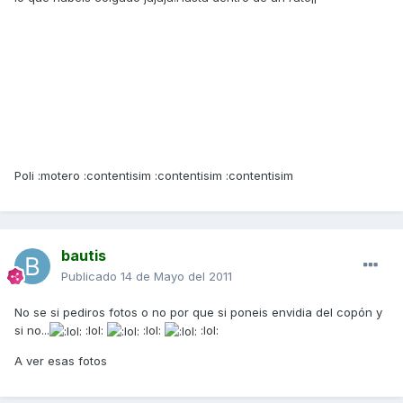
Poli :motero :contentisim :contentisim :contentisim
bautis
Publicado
14 de Mayo del 2011
No se si pediros fotos o no por que si poneis envidia del copón y
si no...
:lol:
:lol:
:lol:
A ver esas fotos