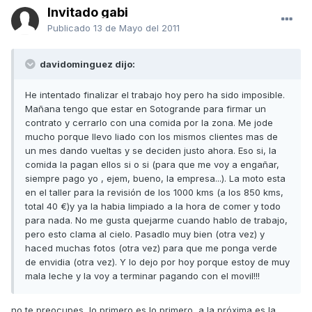
Invitado gabi
Publicado
13 de Mayo del 2011
davidominguez dijo:
He intentado finalizar el trabajo hoy pero ha sido imposible.
Mañana tengo que estar en Sotogrande para firmar un
contrato y cerrarlo con una comida por la zona. Me jode
mucho porque llevo liado con los mismos clientes mas de
un mes dando vueltas y se deciden justo ahora. Eso si, la
comida la pagan ellos si o si (para que me voy a engañar,
siempre pago yo , ejem, bueno, la empresa...). La moto esta
en el taller para la revisión de los 1000 kms (a los 850 kms,
total 40 €)y ya la habia limpiado a la hora de comer y todo
para nada. No me gusta quejarme cuando hablo de trabajo,
pero esto clama al cielo. Pasadlo muy bien (otra vez) y
haced muchas fotos (otra vez) para que me ponga verde
de envidia (otra vez). Y lo dejo por hoy porque estoy de muy
mala leche y la voy a terminar pagando con el movil!!!
no te preocupes, lo primero es lo primero, a la próxima es la