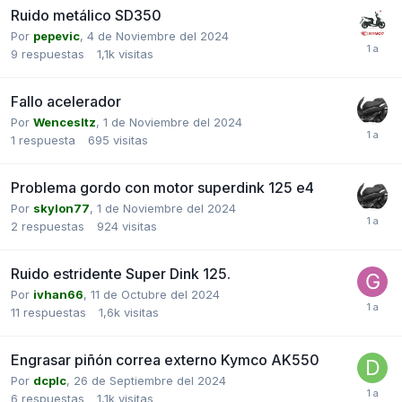
Ruido metálico SD350
Por
pepevic
,
4 de Noviembre del 2024
9
respuestas
1,1k
visitas
Fallo acelerador
Por
Wencesltz
,
1 de Noviembre del 2024
1
respuesta
695
visitas
Problema gordo con motor superdink 125 e4
Por
skylon77
,
1 de Noviembre del 2024
2
respuestas
924
visitas
Ruido estridente Super Dink 125.
Por
ivhan66
,
11 de Octubre del 2024
11
respuestas
1,6k
visitas
Engrasar piñón correa externo Kymco AK550
Por
dcplc
,
26 de Septiembre del 2024
6
respuestas
1,1k
visitas