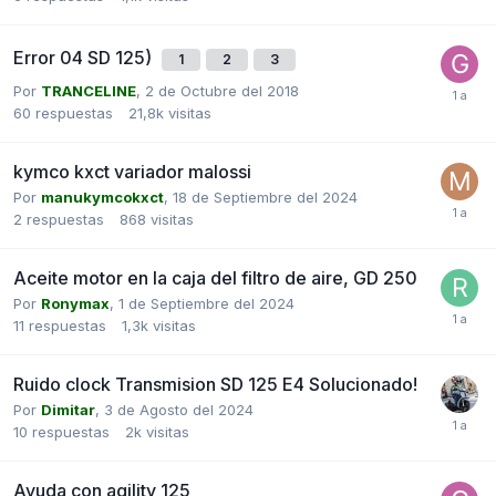
Error 04 SD 125)
1
2
3
Por
TRANCELINE
,
2 de Octubre del 2018
60
respuestas
21,8k
visitas
kymco kxct variador malossi
Por
manukymcokxct
,
18 de Septiembre del 2024
2
respuestas
868
visitas
Aceite motor en la caja del filtro de aire, GD 250
Por
Ronymax
,
1 de Septiembre del 2024
11
respuestas
1,3k
visitas
Ruido clock Transmision SD 125 E4 Solucionado!
Por
Dimitar
,
3 de Agosto del 2024
10
respuestas
2k
visitas
Ayuda con agility 125