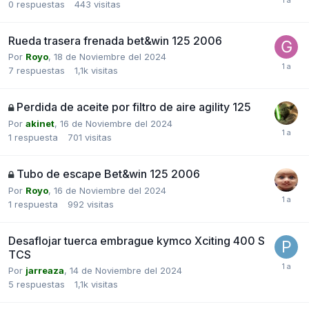
0
respuestas
443
visitas
Rueda trasera frenada bet&win 125 2006
Por
Royo
,
18 de Noviembre del 2024
7
respuestas
1,1k
visitas
Perdida de aceite por filtro de aire agility 125
Por
akinet
,
16 de Noviembre del 2024
1
respuesta
701
visitas
Tubo de escape Bet&win 125 2006
Por
Royo
,
16 de Noviembre del 2024
1
respuesta
992
visitas
Desaflojar tuerca embrague kymco Xciting 400 S
TCS
Por
jarreaza
,
14 de Noviembre del 2024
5
respuestas
1,1k
visitas