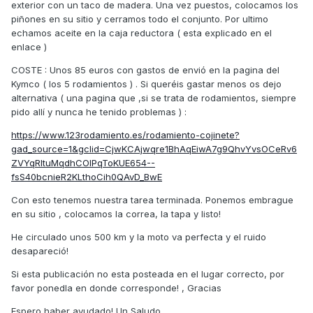
exterior con un taco de madera. Una vez puestos, colocamos los
piñones en su sitio y cerramos todo el conjunto. Por ultimo
echamos aceite en la caja reductora ( esta explicado en el
enlace )
COSTE : Unos 85 euros con gastos de envió en la pagina del
Kymco ( los 5 rodamientos ) . Si queréis gastar menos os dejo
alternativa ( una pagina que ,si se trata de rodamientos, siempre
pido allí y nunca he tenido problemas ) :
https://www.123rodamiento.es/rodamiento-cojinete?
gad_source=1&gclid=CjwKCAjwqre1BhAqEiwA7g9QhvYvsOCeRv6
ZVYqRltuMqdhCOIPqToKUE654--
fsS40bcnieR2KLthoCih0QAvD_BwE
Con esto tenemos nuestra tarea terminada. Ponemos embrague
en su sitio , colocamos la correa, la tapa y listo!
He circulado unos 500 km y la moto va perfecta y el ruido
desapareció!
Si esta publicación no esta posteada en el lugar correcto, por
favor ponedla en donde corresponde! , Gracias
Espero haber ayudado! Un Saludo