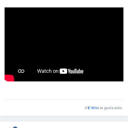
A
Mito
le gusta esto