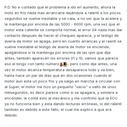
P.D. No e contado que el problema a ido en aumento, ahora la
moto en frío nada mas arrancarla dejándola a ralentí a los pocos
segundos se vuelve inestable y se cala, a no ser que la acelere y
la mantenga por encima de las 5000 - 6000 rpm, una vez que el
motor esta caliente se comporta normal, el error 04 nada mas dar
contacto después de hacer el chequeo aparece, y el testigo de
avería de motor se apaga, pero en cuanto arrancas y el raentí se
vuelve inestable el testigo de avería de motor se enciende,
apagándose si la mantengo por encima de las rpm que dije
antes, también aparecen los errores 01 y 10, vamos que parece
eso el bingo con tanto número
, pero como dije antes, una
vez el motor alcanza temperatura desaparece todo y va bien,
hasta hace un par de días que en dos ocasiones cuando el
motor aun esta un poco frío y ya salgo en marcha a circular con
al Super, el motor me hizo un pequeño "vacio" o salto de unos
milisegundos, es decir parece como si se apagara, y volviera a
encender, le conté esto al mecánico y me confirmo que la ECU
ya no funciona bien y esta dando lecturas erróneas, lo del ralentí
también es debido a este fallo, el cual me explico a que era
debido.