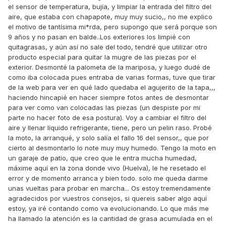
aflojar 4 tornillos de la ecu y desconectar un conector, y ya
el sensor de temperatura, bujía, y limpiar la entrada del filtro del
la tendrás lista, te dejo un documento pdf donde hay un
aire, que estaba con chapapote, muy muy sucio,, no me explico
tutorial que te explica como se hace, espero te sirva.
el motivo de tantísima mi*rda, pero supongo que será porque son
9 años y no pasan en balde..Los exteriores los limpié con
quitagrasas, y aún así no sale del todo, tendré que utilizar otro
producto especial para quitar la mugre de las piezas por el
exterior. Desmonté la palometa de la mariposa, y luego dudé de
limpiezaECU S.D.125.pdf
como iba colocada pues entraba de varias formas, tuve que tirar
Unavailable
de la web para ver en qué lado quedaba el agujerito de la tapa,,,
haciendo hincapié en hacer siempre fotos antes de desmontar
para ver como van colocadas las piezas (un despiste por mi
parte no hacer foto de esa postura). Voy a cambiar el filtro del
aire y llenar líquido refrigerante, tiene, pero un pelin raso. Probé
la moto, la arranqué, y solo salía el fallo 16 del sensor,, que por
cierto al desmontarlo lo note muy muy humedo. Tengo la moto en
un garaje de patio, que creo que le entra mucha humedad,
máxime aquí en la zona donde vivo (Huelva), le he resetado el
error y de momento arranca y bien todo. solo me queda darme
unas vueltas para probar en marcha... Os estoy tremendamente
agradecidos por vuestros consejos, si quereis saber algo aquí
estoy, ya iré contando como va evolucionando. Lo que más me
ha llamado la atención es la cantidad de grasa acumulada en el