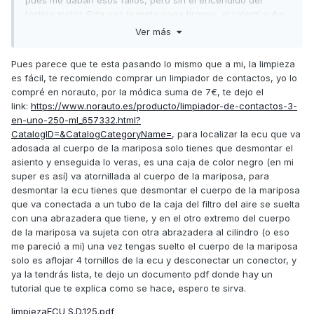
pues me daban esos fallos, pero sin el encendido del
testigo motor. Esta vez la moto pega tirones, el ralentí sube
y baja y se muestra muy muy inestable. Tan solo me queda
Ver más
desmontar la ecu y el cuerpo de la mariposa, intentar
limpiar contactos y rezar... Ya el año pasado en el taller me
Pues parece que te esta pasando lo mismo que a mi, la limpieza
hablaron de cambiar la ecu totalmente y por el módico
es fácil, te recomiendo comprar un limpiador de contactos, yo lo
precio de más de 600€, por lo que decidí probar con el
compré en norauto, por la módica suma de 7€, te dejo el
sensor de temperatura y hasta ahora me ha aguantado... Lo
link:
https://www.norauto.es/producto/limpiador-de-contactos-3-
único que no tengo ni idea de con qué y cómo limpiar esta
en-uno-250-ml_657332.html?
pieza, haber si entre todos nos echamos un cable..
CatalogID=&CatalogCategoryName=
, para localizar la ecu que va
adosada al cuerpo de la mariposa solo tienes que desmontar el
asiento y enseguida lo veras, es una caja de color negro (en mi
super es así) va atornillada al cuerpo de la mariposa, para
desmontar la ecu tienes que desmontar el cuerpo de la mariposa
que va conectada a un tubo de la caja del filtro del aire se suelta
con una abrazadera que tiene, y en el otro extremo del cuerpo
de la mariposa va sujeta con otra abrazadera al cilindro (o eso
me pareció a mi) una vez tengas suelto el cuerpo de la mariposa
solo es aflojar 4 tornillos de la ecu y desconectar un conector, y
ya la tendrás lista, te dejo un documento pdf donde hay un
tutorial que te explica como se hace, espero te sirva.
limpiezaECU S.D.125.pdf