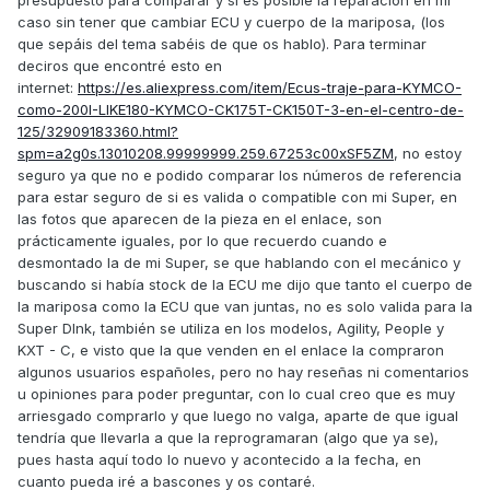
presupuesto para comparar y si es posible la reparación en mi
caso sin tener que cambiar ECU y cuerpo de la mariposa, (los
que sepáis del tema sabéis de que os hablo). Para terminar
deciros que encontré esto en
internet:
https://es.aliexpress.com/item/Ecus-traje-para-KYMCO-
como-200I-LIKE180-KYMCO-CK175T-CK150T-3-en-el-centro-de-
125/32909183360.html?
spm=a2g0s.13010208.99999999.259.67253c00xSF5ZM
, no estoy
seguro ya que no e podido comparar los números de referencia
para estar seguro de si es valida o compatible con mi Super, en
las fotos que aparecen de la pieza en el enlace, son
prácticamente iguales, por lo que recuerdo cuando e
desmontado la de mi Super, se que hablando con el mecánico y
buscando si había stock de la ECU me dijo que tanto el cuerpo de
la mariposa como la ECU que van juntas, no es solo valida para la
Super DInk, también se utiliza en los modelos, Agility, People y
KXT - C, e visto que la que venden en el enlace la compraron
algunos usuarios españoles, pero no hay reseñas ni comentarios
u opiniones para poder preguntar, con lo cual creo que es muy
arriesgado comprarlo y que luego no valga, aparte de que igual
tendría que llevarla a que la reprogramaran (algo que ya se),
pues hasta aquí todo lo nuevo y acontecido a la fecha, en
cuanto pueda iré a bascones y os contaré.