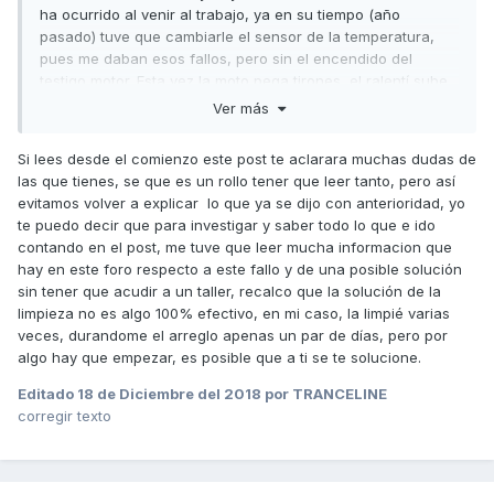
ha ocurrido al venir al trabajo, ya en su tiempo (año
pasado) tuve que cambiarle el sensor de la temperatura,
pues me daban esos fallos, pero sin el encendido del
testigo motor. Esta vez la moto pega tirones, el ralentí sube
y baja y se muestra muy muy inestable. Tan solo me queda
Ver más
desmontar la ecu y el cuerpo de la mariposa, intentar
limpiar contactos y rezar... Ya el año pasado en el taller me
Si lees desde el comienzo este post te aclarara muchas dudas de
hablaron de cambiar la ecu totalmente y por el módico
las que tienes, se que es un rollo tener que leer tanto, pero así
precio de más de 600€, por lo que decidí probar con el
evitamos volver a explicar lo que ya se dijo con anterioridad, yo
sensor de temperatura y hasta ahora me ha aguantado... Lo
te puedo decir que para investigar y saber todo lo que e ido
único que no tengo ni idea de con qué y cómo limpiar esta
contando en el post, me tuve que leer mucha informacion que
pieza, haber si entre todos nos echamos un cable..
hay en este foro respecto a este fallo y de una posible solución
sin tener que acudir a un taller, recalco que la solución de la
limpieza no es algo 100% efectivo, en mi caso, la limpié varias
veces, durandome el arreglo apenas un par de días, pero por
algo hay que empezar, es posible que a ti se te solucione.
Editado
18 de Diciembre del 2018
por TRANCELINE
corregir texto