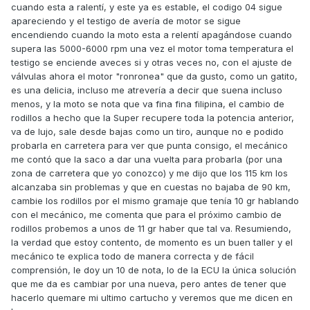
cuando esta a ralentí, y este ya es estable, el codigo 04 sigue
apareciendo y el testigo de avería de motor se sigue
encendiendo cuando la moto esta a relentí apagándose cuando
supera las 5000-6000 rpm una vez el motor toma temperatura el
testigo se enciende aveces si y otras veces no, con el ajuste de
válvulas ahora el motor "ronronea" que da gusto, como un gatito,
es una delicia, incluso me atrevería a decir que suena incluso
menos, y la moto se nota que va fina fina filipina, el cambio de
rodillos a hecho que la Super recupere toda la potencia anterior,
va de lujo, sale desde bajas como un tiro, aunque no e podido
probarla en carretera para ver que punta consigo, el mecánico
me contó que la saco a dar una vuelta para probarla (por una
zona de carretera que yo conozco) y me dijo que los 115 km los
alcanzaba sin problemas y que en cuestas no bajaba de 90 km,
cambie los rodillos por el mismo gramaje que tenía 10 gr hablando
con el mecánico, me comenta que para el próximo cambio de
rodillos probemos a unos de 11 gr haber que tal va. Resumiendo,
la verdad que estoy contento, de momento es un buen taller y el
mecánico te explica todo de manera correcta y de fácil
comprensión, le doy un 10 de nota, lo de la ECU la única solución
que me da es cambiar por una nueva, pero antes de tener que
hacerlo quemare mi ultimo cartucho y veremos que me dicen en