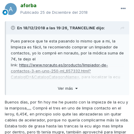
aforba
Publicado
25 de Diciembre del 2018
En 18/12/2018 a las 19:26,
TRANCELINE
dijo:
Pues parece que te esta pasando lo mismo que a mi, la
limpieza es fácil, te recomiendo comprar un limpiador de
contactos, yo lo compré en norauto, por la módica suma de
7€, te dejo el
link:
https://www.norauto.es/producto/limpiador-de-
contactos-3-en-uno-250-ml_657332.html?
CatalogID=&CatalogCategoryName=
, para localizar la ecu
que va adosada al cuerpo de la mariposa solo tienes que
Ver más
desmontar el asiento y enseguida lo veras, es una caja de
color negro (en mi super es así) va atornillada al cuerpo de
la mariposa, para desmontar la ecu tienes que desmontar el
Buenos días, por fin hoy me he puesto con la impieza de la ecu y
cuerpo de la mariposa que va conectada a un tubo de la
la mariposa,,,, Compré el tres en uno de limpia contacto en el
caja del filtro del aire se suelta con una abrazadera que
leroy, 6,45€, en principio solo quite las abrazaderas sin quitar
tiene, y en el otro extremo del cuerpo de la mariposa va
cables de acelerador, porque no quería complicarme más la vida.
sujeta con otra abrazadera al cilindro (o eso me pareció a
Estaba todo de grasa hasta las trancas la ecu algo mas limpita
mi) una vez tengas suelto el cuerpo de la mariposa solo es
por dentro, pero tb tenía mugre, también aproveché para limpiar