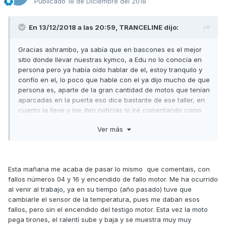
Publicado
18 de Diciembre del 2018
En 13/12/2018 a las 20:59,
TRANCELINE
dijo:
Gracias ashrambo, ya sabía que en bascones es el mejor
sitio donde llevar nuestras kymco, a Edu no lo conocía en
persona pero ya había oído hablar de el, estoy tranquilo y
confío en el, lo poco que hable con el ya dijo mucho de que
persona es, aparte de la gran cantidad de motos que tenían
aparcadas en la puerta eso dice bastante de ese taller, en
cuanto la lleve y me den noticias lo iré comentando como
van las cosas.
Ver más
Esta mañana me acaba de pasar lo mismo que comentais, con
fallos números 04 y 16 y encendido de fallo motor. Me ha ocurrido
al venir al trabajo, ya en su tiempo (año pasado) tuve que
cambiarle el sensor de la temperatura, pues me daban esos
fallos, pero sin el encendido del testigo motor. Esta vez la moto
pega tirones, el ralentí sube y baja y se muestra muy muy