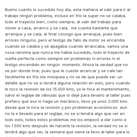
Bueno cuento lo sucedido hoy día, esta mañana al salir para ir al
trabajo ningún problema, incluso en frío la super no se calaba,
todo el trayecto bien, como siempre, al salir del trabajo para
volver a casa, arranco y se cala, me cuesta bastante que
arranque y se cala, al final consigo que arranque, pues bien
errores ninguno, pero el testigo de fallo de motor se encendía
cuando se calaba y se apagaba cuando arrancaba, vamos una
cosa rarisima que nunca me había sucedido, todo el trayecto de
vuelta perfecta como siempre sin problemas ni errores ni el
testigo encendido en ningún momento. Ahora la verdad que no
se por donde tirar, pues que le cueste arrancar y se cale tan
facilmente en frío me mosquea y no se de que puede ser. un
detalle que no se si tendra alguna relación en esto, pero cuando
le toco la revisión de los 15.000 kms, yo le hice el mantenimiento,
salvo el reglaje de válvulas que lo dejé para llevarlo al taller pues
prefiero que eso lo haga un mecánico, llevo ya unos 2.000 kms
desde que le hice la revisión y por problemas económicos aun
no la e llevado para el reglaje, no se si tendrá algo que ver en
todo esto, todos estos problemas me los empezó a dar como a
los 1.500 kms después de hacerle la revisión, la verdad no se si
tendrá algo que ver, la semana que viene la llevo al taller para lo