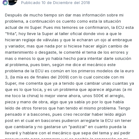
Publicado
10 de Diciembre del 2018
Después de mucho tiempo sin dar mas información sobre mi
problema, a continuación os cuento como esta la situación
actual de mi Super. Pues mis temores se confirmaron, la ECU esta
"frita", hoy lleve la Super al taller oficial donde vivo a que le
hicieran reglaje de válvulas y que le echaran un ojo al embrague
y variador, mas que nada por si hiciese hacer algún cambio de
mantenimiento o desgaste, le comenté el tema de los errores y
mas o menos lo que yo había hecho para intentar darle solución
al problema, pues bien, según me dice el mecánico este
problema de la ECU es común en los primeros modelos de la euro
3, (la mía es de finales del 2009) con lo cual coincide con mi
Super, me comenta que ya a tenido que cambiar unas cuantas ya
que es lo que toca, y es un problema que aparece algunas (a mi
me toco la china) lo mejor viene ahora, unos 500€ el arreglo,
pieza y mano de obra, algo que ya sabía yo por lo que había
leído de otros foreros que han tenido el mismo problema. Tengo
pensado ir a bascones, pues creo recordar haber leído algún
post en el cual en bascones pudieron arreglarle la ECU sin tener
que cambiarla y no gastarse un "pastizal" en cuanto pueda la
llevaré y hablare con el mecánico que sepa del tema y así pedir