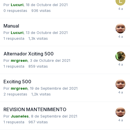
Por
Lucuri
,
18 de Octubre del 2021
0
respuestas
936
visitas
Manual
Por
Lucuri
,
13 de Octubre del 2021
1
respuesta
1,3k
visitas
Alternador Xciting 500
Por
mrgreen
,
3 de Octubre del 2021
1
respuesta
859
visitas
Exciting 500
Por
mrgreen
,
19 de Septiembre del 2021
2
respuestas
1,2k
visitas
REVISION MANTENIMIENTO
Por
Juaneles
,
8 de Septiembre del 2021
1
respuesta
967
visitas