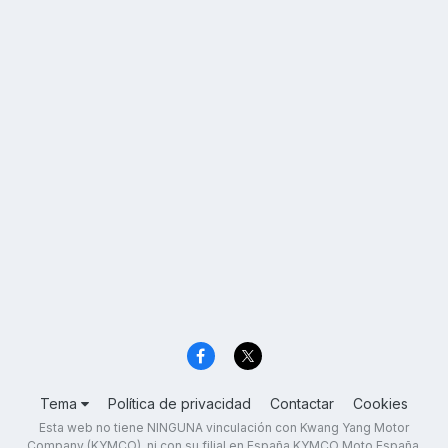
Tema
Política de privacidad
Contactar
Cookies
Esta web no tiene NINGUNA vinculación con Kwang Yang Motor
Company (KYMCO), ni con su filial en España KYMCO Moto España,