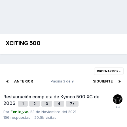
XCITING 500
ORDENAR POR
ANTERIOR
Página 3 de 9
SIGUIENTE
Restauración completa de Kymco 500 XC del
2006
1
2
3
4
7
Por
Fenix_vw
,
23 de Noviembre del 2021
156
respuestas
20,5k
visitas