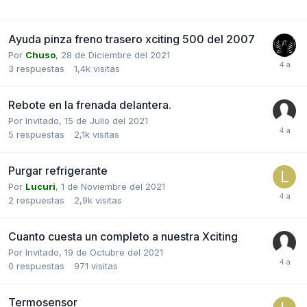
Ayuda pinza freno trasero xciting 500 del 2007
Por
Chuso
,
28 de Diciembre del 2021
3
respuestas
1,4k
visitas
Rebote en la frenada delantera.
Por Invitado,
15 de Julio del 2021
5
respuestas
2,1k
visitas
Purgar refrigerante
Por
Lucuri
,
1 de Noviembre del 2021
2
respuestas
2,9k
visitas
Cuanto cuesta un completo a nuestra Xciting
Por Invitado,
19 de Octubre del 2021
0
respuestas
971
visitas
Termosensor