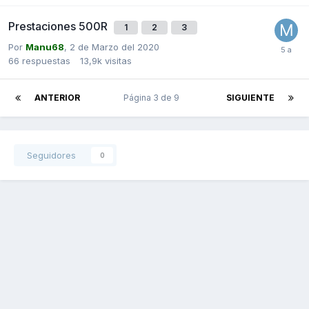
Prestaciones 500R
1
2
3
Por
Manu68
,
2 de Marzo del 2020
66
respuestas
13,9k
visitas
ANTERIOR
Página 3 de 9
SIGUIENTE
Seguidores
0