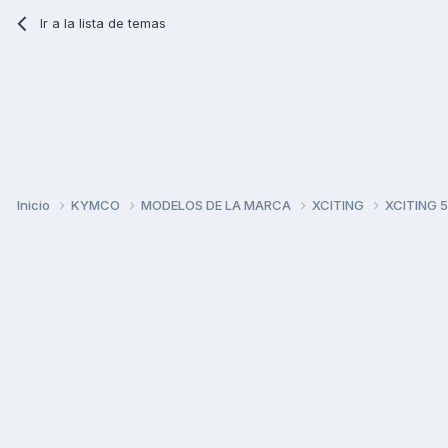
Ir a la lista de temas
Inicio
KYMCO
MODELOS DE LA MARCA
XCITING
XCITING 