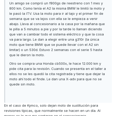
Un amigo se compró un f800gs de reestreno con 1 mes y
800 km. Como tenía el A2 la misma BMW le limitó la moto y
le pasó la ITV. Usa la moto para ir al tajo y el primer fin de
semana que se va lejos con ella se le empieza a venir
abajo. Lleva al concesionario a la casa por la mañana que
le pilla a 5 minutos a pie y por la tarde lo llaman diciendo
que van a cambiar todo el sistema eléctrico y que la cosa
va para largo. Le dan a elegir entre una g310r (la única
moto que tiene BMW que se puede llevar con el A2 sin
limitar) o un 530d. Estuvo 2 semanas con el serie 5 hasta
que le dieron la moto.
Otro se compra una Honda cb500x, le hace 12.000 km y
pide cita para la revisión. Cuando se presenta en el taller a
ellos no se les quedó la cita registrada y tiene que dejar la
moto ahí todo el finde. Le dan una X-adv para que no se
quede sin moto.
En el caso de Kymco, solo dejan moto de sustitución para
revisiones típicas, que normalmente se hacen en un día. Al
menos es lo que me contaron en el concesionario.