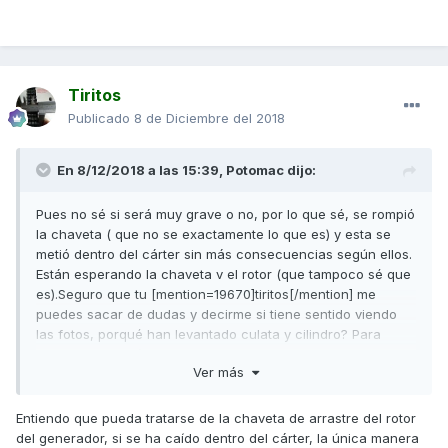
Tiritos
Publicado
8 de Diciembre del 2018
En 8/12/2018 a las 15:39,
Potomac
dijo:
Pues no sé si será muy grave o no, por lo que sé, se rompió
la chaveta ( que no se exactamente lo que es) y esta se
metió dentro del cárter sin más consecuencias según ellos.
Están esperando la chaveta v el rotor (que tampoco sé que
es).Seguro que tu [mention=19670]tiritos[/mention] me
puedes sacar de dudas y decirme si tiene sentido viendo
las fotos, porqué han levantado culata y cilindro? Para
asegurarse según ellos que estaba todo bien.
Ver más
Entiendo que pueda tratarse de la chaveta de arrastre del rotor
Gracias
del generador, si se ha caído dentro del cárter, la única manera