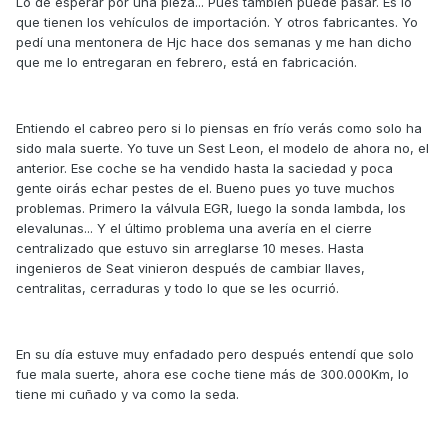
Lo de esperar por una pieza... Pues también puede pasar. Es lo
que tienen los vehículos de importación. Y otros fabricantes. Yo
pedí una mentonera de Hjc hace dos semanas y me han dicho
que me lo entregaran en febrero, está en fabricación.
Entiendo el cabreo pero si lo piensas en frío verás como solo ha
sido mala suerte. Yo tuve un Sest Leon, el modelo de ahora no, el
anterior. Ese coche se ha vendido hasta la saciedad y poca
gente oirás echar pestes de el. Bueno pues yo tuve muchos
problemas. Primero la válvula EGR, luego la sonda lambda, los
elevalunas... Y el último problema una avería en el cierre
centralizado que estuvo sin arreglarse 10 meses. Hasta
ingenieros de Seat vinieron después de cambiar llaves,
centralitas, cerraduras y todo lo que se les ocurrió.
En su día estuve muy enfadado pero después entendí que solo
fue mala suerte, ahora ese coche tiene más de 300.000Km, lo
tiene mi cuñado y va como la seda.