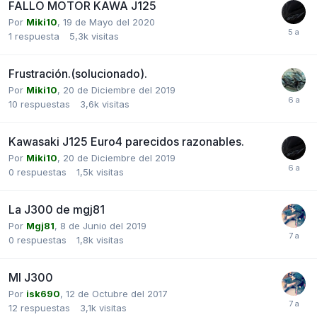
FALLO MOTOR KAWA J125
Por
Miki10
,
19 de Mayo del 2020
1
respuesta
5,3k
visitas
Frustración.(solucionado).
Por
Miki10
,
20 de Diciembre del 2019
10
respuestas
3,6k
visitas
Kawasaki J125 Euro4 parecidos razonables.
Por
Miki10
,
20 de Diciembre del 2019
0
respuestas
1,5k
visitas
La J300 de mgj81
Por
Mgj81
,
8 de Junio del 2019
0
respuestas
1,8k
visitas
MI J300
Por
isk690
,
12 de Octubre del 2017
12
respuestas
3,1k
visitas