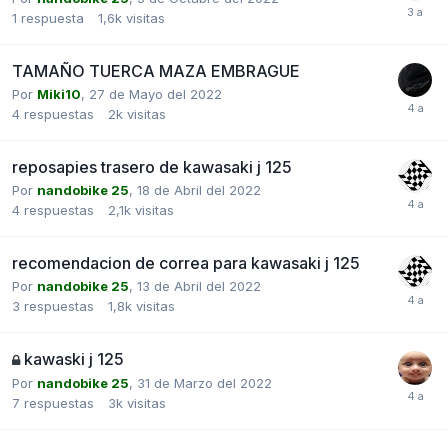
1
respuesta
1,6k
visitas
TAMAÑO TUERCA MAZA EMBRAGUE
Por
Miki10
,
27 de Mayo del 2022
4
respuestas
2k
visitas
reposapies trasero de kawasaki j 125
Por
nandobike 25
,
18 de Abril del 2022
4
respuestas
2,1k
visitas
recomendacion de correa para kawasaki j 125
Por
nandobike 25
,
13 de Abril del 2022
3
respuestas
1,8k
visitas
kawaski j 125
Por
nandobike 25
,
31 de Marzo del 2022
7
respuestas
3k
visitas