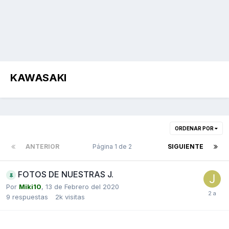
KAWASAKI
ORDENAR POR
ANTERIOR
Página 1 de 2
SIGUIENTE
FOTOS DE NUESTRAS J.
Por
Miki10
,
13 de Febrero del 2020
9
respuestas
2k
visitas