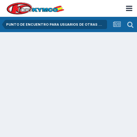
PUNTO DE ENCUENTRO PARA USUARIOS DE OTRAS MARCAS