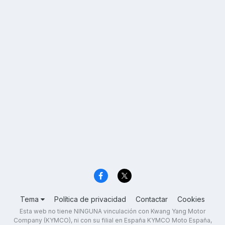
Tema
Política de privacidad
Contactar
Cookies
Esta web no tiene NINGUNA vinculación con Kwang Yang Motor
Company (KYMCO), ni con su filial en España KYMCO Moto España,