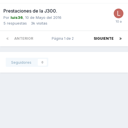
Prestaciones de la J300.
Por
luis36
,
10 de Mayo del 2016
5
respuestas
3k
visitas
ANTERIOR
Página 1 de 2
SIGUIENTE
Seguidores
0