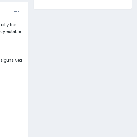
al y tras
muy estáble,
 alguna vez