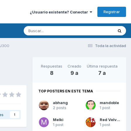
Registrar
¿Usuario existente? Conectar
 J300
Toda la actividad
Respuestas
Creado
Última respuesta
8
9 a
7 a
TOP POSTERS EN ESTE TEMA
abhang
mandoble
2 posts
1 post
es
1
Melki
Red Velvet
1 post
1 post