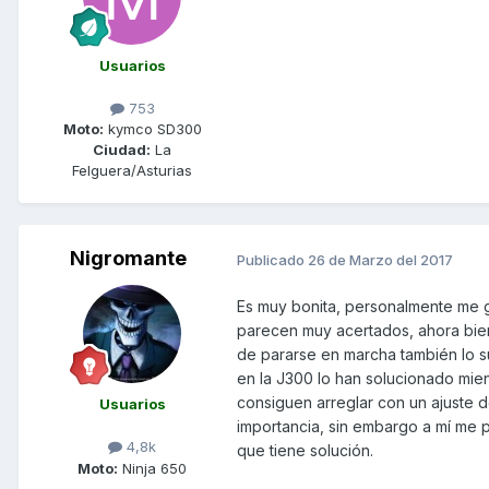
Usuarios
753
Moto:
kymco SD300
Ciudad:
La
Felguera/Asturias
Nigromante
Publicado
26 de Marzo del 2017
Es muy bonita, personalmente me g
parecen muy acertados, ahora bien
de pararse en marcha también lo su
en la J300 lo han solucionado mien
consiguen arreglar con un ajuste d
Usuarios
importancia, sin embargo a mí me
4,8k
que tiene solución.
Moto:
Ninja 650