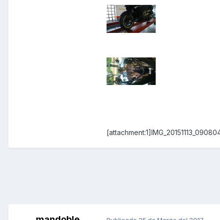
[attachment:1]IMG_20151113_090804
mandoble
Publicado
25 de Marzo del 2017