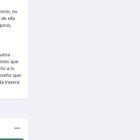
ncer, no
 de ella
guros,
nueva
iones que
to a lo
diseño que
da trasera