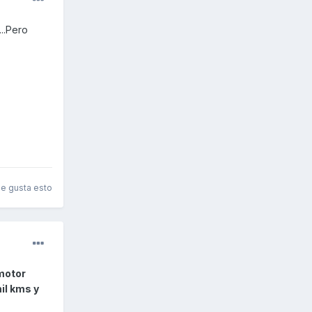
...Pero
le gusta esto
 motor
il kms y