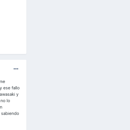
 me
 ese fallo
Kawasaki y
 no lo
in
s sabiendo