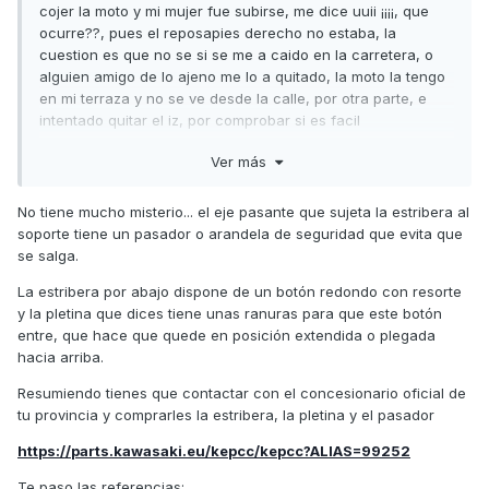
cojer la moto y mi mujer fue subirse, me dice uuii ¡¡¡¡, que
ocurre??, pues el reposapies derecho no estaba, la
cuestion es que no se si se me a caido en la carretera, o
alguien amigo de lo ajeno me lo a quitado, la moto la tengo
en mi terraza y no se ve desde la calle, por otra parte, e
intentado quitar el iz, por comprobar si es facil
desenrroscarlo, y para nada, me e cargado una especie de
Ver más
pletina, como si fuera un tope, igual hay algun truco para
sacarlos y no e sabido, me quedara esa duda, la cosa es
que no encuentro el repuesto por ningun lado, y mi mujer
No tiene mucho misterio... el eje pasante que sujeta la estribera al
asin no puede subirse, aver si a alguin le a pasado algo
soporte tiene un pasador o arandela de seguridad que evita que
similar( perdon por el toston)
se salga.
gracias a todos
La estribera por abajo dispone de un botón redondo con resorte
y la pletina que dices tiene unas ranuras para que este botón
saludos
entre, que hace que quede en posición extendida o plegada
hacia arriba.
Resumiendo tienes que contactar con el concesionario oficial de
tu provincia y comprarles la estribera, la pletina y el pasador
https://parts.kawasaki.eu/kepcc/kepcc?ALIAS=99252
Te paso las referencias: