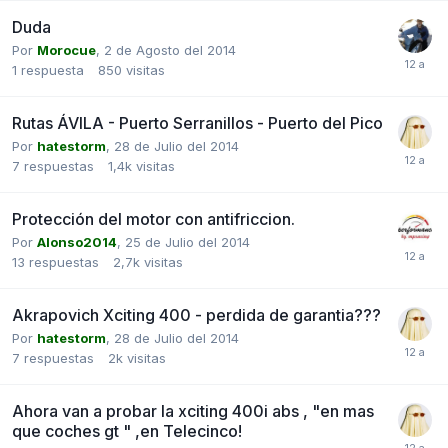
Duda
Por
Morocue
,
2 de Agosto del 2014
1
respuesta
850
visitas
Rutas ÁVILA - Puerto Serranillos - Puerto del Pico
Por
hatestorm
,
28 de Julio del 2014
7
respuestas
1,4k
visitas
Protección del motor con antifriccion.
Por
Alonso2014
,
25 de Julio del 2014
13
respuestas
2,7k
visitas
Akrapovich Xciting 400 - perdida de garantia???
Por
hatestorm
,
28 de Julio del 2014
7
respuestas
2k
visitas
Ahora van a probar la xciting 400i abs , "en mas
que coches gt " ,en Telecinco!