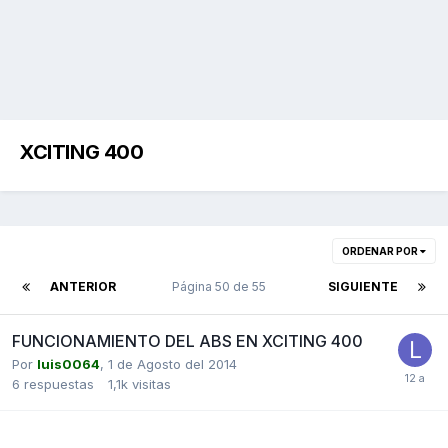
XCITING 400
ORDENAR POR
ANTERIOR
Página 50 de 55
SIGUIENTE
FUNCIONAMIENTO DEL ABS EN XCITING 400
Por
luis0064
,
1 de Agosto del 2014
6
respuestas
1,1k
visitas