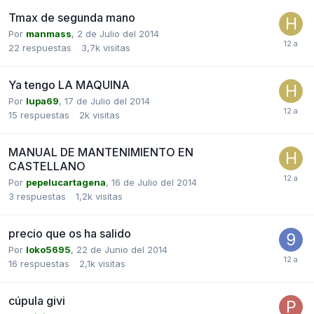
Tmax de segunda mano
Por
manmass
,
2 de Julio del 2014
22
respuestas
3,7k
visitas
Ya tengo LA MAQUINA
Por
lupa69
,
17 de Julio del 2014
15
respuestas
2k
visitas
MANUAL DE MANTENIMIENTO EN
CASTELLANO
Por
pepelucartagena
,
16 de Julio del 2014
3
respuestas
1,2k
visitas
precio que os ha salido
Por
loko5695
,
22 de Junio del 2014
16
respuestas
2,1k
visitas
cúpula givi