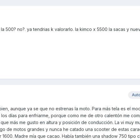
 la 500? no?. ya tendrias k valorarlo. la kimco x 5500 la sacas y nue
Aut
bien, aunque ya se que no estrenas la moto. Para más tela es el mo
 los días para enfriarme, porque como me de otro calentón me comp
a que más me gusto en altura y posición de conducción. La vi muy 
ngo de motos grandes y nunca he catado una scooter de estas caract
uder 1600. Madre mía que cacao. Había también una shadow 750 tipo 