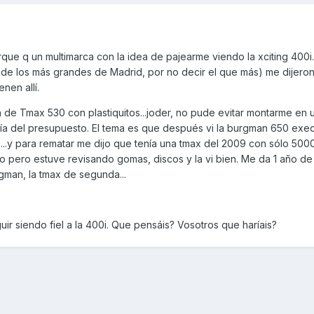
que q un multimarca con la idea de pajearme viendo la xciting 400i.
 de los más grandes de Madrid, por no decir el que más) me dijeron
nen allí.
ta de Tmax 530 con plastiquitos...joder, no pude evitar montarme en 
lía del presupuesto. El tema es que después vi la burgman 650 exe
e....y para rematar me dijo que tenía una tmax del 2009 con sólo 50
 pero estuve revisando gomas, discos y la vi bien. Me da 1 año de 
man, la tmax de segunda...
r siendo fiel a la 400i. Que pensáis? Vosotros que haríais?