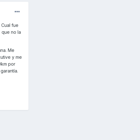
 Cual fue
 que no la
una. Me
cutive y me
00km por
garantía.