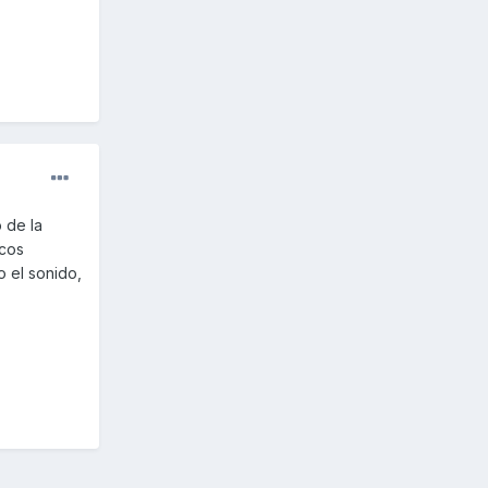
 de la
ocos
 el sonido,