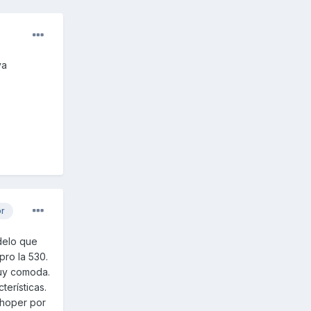
va
or
delo que
ro la 530.
muy comoda.
erísticas.
choper por