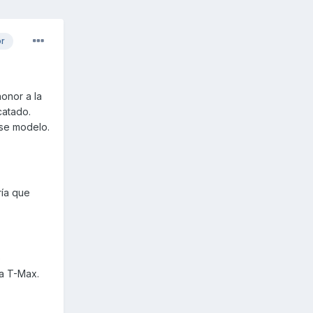
or
honor a la
catado.
ese modelo.
ría que
o
la T-Max.