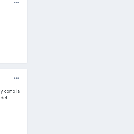
 y como la
 del