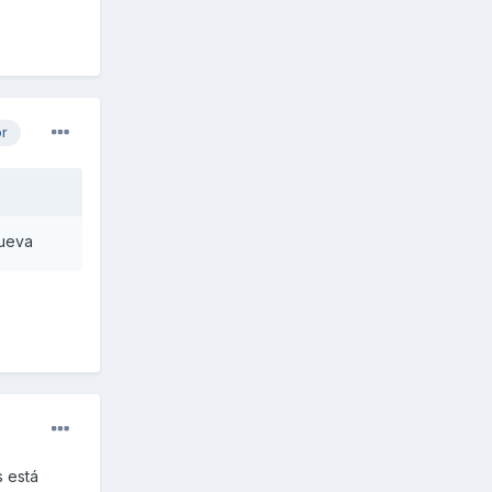
or
nueva
s está