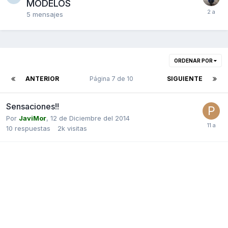
MODELOS
5
mensajes
ORDENAR POR
ANTERIOR
Página 7 de 10
SIGUIENTE
Sensaciones!!
Por
JaviMor
,
12 de Diciembre del 2014
10
respuestas
2k
visitas