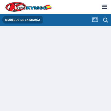
MODELOS DE LA MARCA