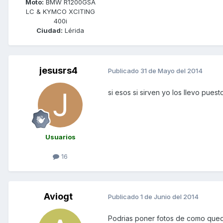
Moto:
BMW R1200GSA
LC & KYMCO XCITING
400i
Ciudad:
Lérida
jesusrs4
Publicado
31 de Mayo del 2014
si esos si sirven yo los llevo puest
Usuarios
16
Aviogt
Publicado
1 de Junio del 2014
Podrias poner fotos de como qued