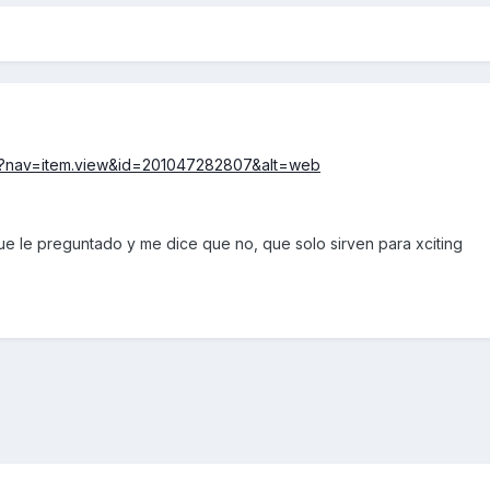
nk/?nav=item.view&id=201047282807&alt=web
ue le preguntado y me dice que no, que solo sirven para xciting