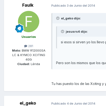
Faulk
Publicado
3 de Junio del 2014
el_geko dijo:
jesusrs4 dijo:
Usuarios
si esos si sirven yo los llevo
281
Moto:
BMW R1200GSA
LC & KYMCO XCITING
400i
Pero son los mismos que los q
Ciudad:
Lérida
Tu has puesto los de las Xciting y 
el_geko
Publicado
4 de Junio del 2014