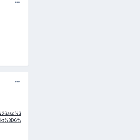
1%26asc%3
rkt%3D6%