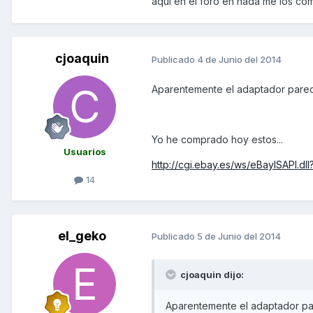
aquí en el foro en nada me los com
cjoaquin
Publicado
4 de Junio del 2014
Aparentemente el adaptador parec
Yo he comprado hoy estos...
Usuarios
http://cgi.ebay.es/ws/eBayISAPI.d
14
el_geko
Publicado
5 de Junio del 2014
cjoaquin dijo:
Aparentemente el adaptador pa