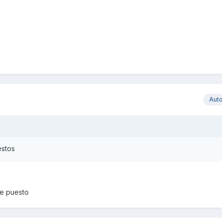
Aut
estos
he puesto