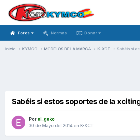
Foros
Normas
Donar
Inicio
KYMCO
MODELOS DE LA MARCA
K-XCT
Sabéis si es
Sabéis si estos soportes de la xcitin
Por
el_geko
30 de Mayo del 2014
en
K-XCT