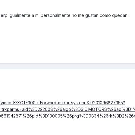
perp igualmente a mi personalmente no me gustan como quedan.
-Kymco-K-XCT-300-i-Forward-mirror-system-Kit/201096827355?
851&_trkparms=aid%3D222008%26algo%3DSIC.MOTORS%26ao%3D
0661942871%26pid%3D100005%26prg%3D9834%26rk%3D2%26