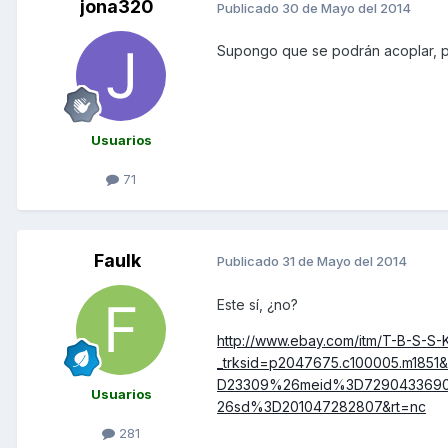
jona320
Publicado
30 de Mayo del 2014
Supongo que se podrán acoplar, 
Usuarios
71
Faulk
Publicado
31 de Mayo del 2014
Este sí, ¿no?
http://www.ebay.com/itm/T-B-S-S
_trksid=p2047675.c100005.m1
D23309%26meid%3D729043369
Usuarios
26sd%3D201047282807&rt=nc
281