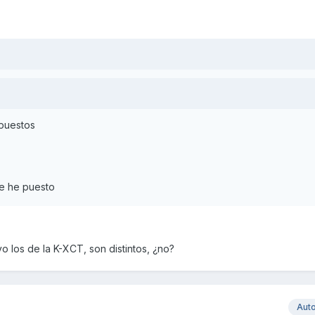
 puestos
ue he puesto
yo los de la K-XCT, son distintos, ¿no?
Aut