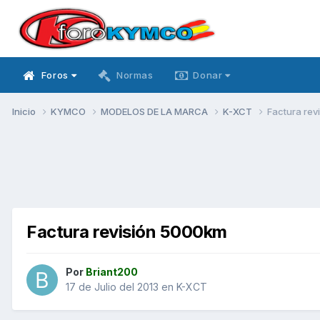
Foros
Normas
Donar
Inicio
KYMCO
MODELOS DE LA MARCA
K-XCT
Factura re
Factura revisión 5000km
Por
Briant200
17 de Julio del 2013
en
K-XCT