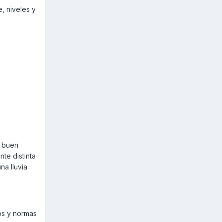
, niveles y
n buen
te distinta
na lluvia
os y normas