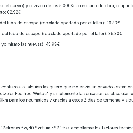
mo el nuevo) y revisión de los 5.000Km con mano de obra, reapriete
nto: 62.92€
del tubo de escape (reciclado aportado por el taller): 26.30€
del tubo de escape (reciclado aportado por el taller): 36.30€
 yo mismo las nuevas): 45.98€
onfianza (si alguien las quiere que me envie un privado -estan e
etzeler Feelfree Wintec" y simplemente la sensacion es absolutamen
200km para los neumaticos y gracias a estos 2 dias de tormenta y algu
l "Petronas 5w/40 Syntium 4SP" tras empollarme los factores tecnic