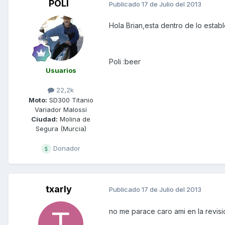
POLI
Publicado
17 de Julio del 2013
Hola Brian,esta dentro de lo estab
Poli :beer
Usuarios
22,2k
Moto:
SD300 Titanio
Variador Malossi
Ciudad:
Molina de
Segura (Murcia)
Donador
txarly
Publicado
17 de Julio del 2013
no me parace caro ami en la revi