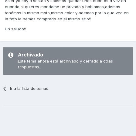
Asier yo soy d sestao y solemos quedar unos cuantos d vez en
cuando,si quieres mandame un privado y hablamos,ademas
tenémos la misma moto,mismo color y ademas por lo que veo en
la foto la hemos comprado en el mismo sitio!!
Un saludo!!
Archivado
Este tema ahora está archivado y cerrado a otras
respuestas.
Ir a la lista de temas