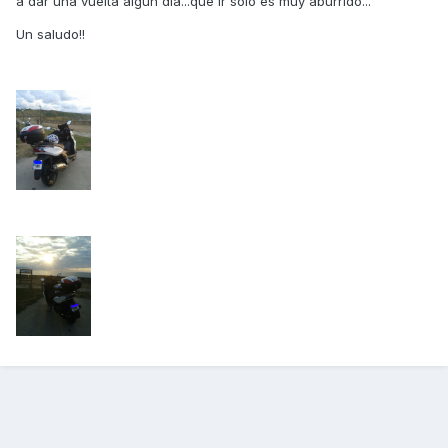
a dar una vuelta algun dia...que ir solo es muy aburrido...
Un saludo!!