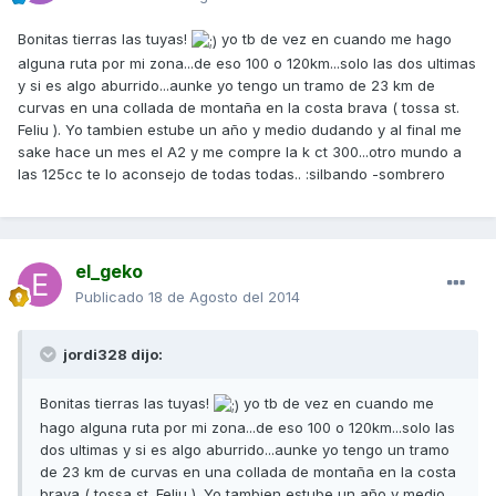
Bonitas tierras las tuyas!
yo tb de vez en cuando me hago
alguna ruta por mi zona...de eso 100 o 120km...solo las dos ultimas
y si es algo aburrido...aunke yo tengo un tramo de 23 km de
curvas en una collada de montaña en la costa brava ( tossa st.
Feliu ). Yo tambien estube un año y medio dudando y al final me
sake hace un mes el A2 y me compre la k ct 300...otro mundo a
las 125cc te lo aconsejo de todas todas.. :silbando -sombrero
el_geko
Publicado
18 de Agosto del 2014
jordi328 dijo:
Bonitas tierras las tuyas!
yo tb de vez en cuando me
hago alguna ruta por mi zona...de eso 100 o 120km...solo las
dos ultimas y si es algo aburrido...aunke yo tengo un tramo
de 23 km de curvas en una collada de montaña en la costa
brava ( tossa st. Feliu ). Yo tambien estube un año y medio