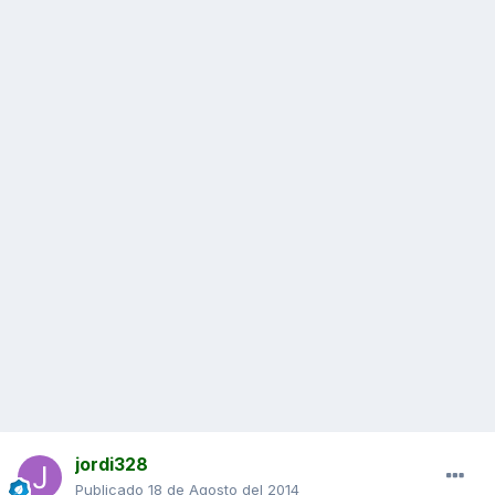
jordi328
Publicado
18 de Agosto del 2014