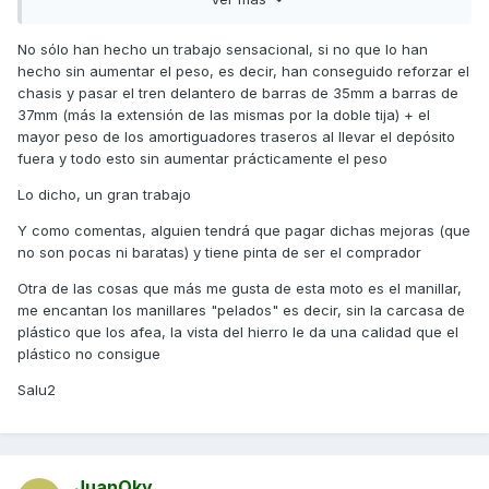
demasiado de la Forza 350... no obstante me temo que esa
calidad en el tren delantero + los gas shock absorbers
No sólo han hecho un trabajo sensacional, si no que lo han
traseros se tendrá que pagar.
hecho sin aumentar el peso, es decir, han conseguido reforzar el
chasis y pasar el tren delantero de barras de 35mm a barras de
Un saludo
37mm (más la extensión de las mismas por la doble tija) + el
mayor peso de los amortiguadores traseros al llevar el depósito
fuera y todo esto sin aumentar prácticamente el peso
Lo dicho, un gran trabajo
Y como comentas, alguien tendrá que pagar dichas mejoras (que
no son pocas ni baratas) y tiene pinta de ser el comprador
Otra de las cosas que más me gusta de esta moto es el manillar,
me encantan los manillares "pelados" es decir, sin la carcasa de
plástico que los afea, la vista del hierro le da una calidad que el
plástico no consigue
Salu2
JuanOky