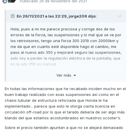
Publicado
26 de Noviembre del 2021
En 26/11/2021 a las 22:29,
jorge206
dijo:
Hola, pues a mi me parece preciosa y corrige dos de los
errores de la Forza, las suspensiones y lo mal que se ve por
los retrovisores, tengo una Forza 300 2019 con 20000km y
me da que en cuanto esté disponible hago el cambio, me
paso al nuevo adv 350 y mejoraré seguro las suspensiones,
solo voy a perder la regulación eléctrica de la pantalla, que
en la adv 350 es manual.
Sobre el precio, han pasdo en un grupo de telegram, una
Ver más
foto de una página francesa anunciandola en 6299€,
ahora cogido con pinzas, pero me parece un preciaco. Yo
En todas las informaciones que he recabado inciden mucho en el
viendo el marcaje que se hacen yamaha y Honda creo que
buen trabajo realizado con esas suspensiones así como en el
saldrá al precio de la yamaha xmax 300 la versión tech max
chasis tubular de estructura reforzada que Honda le ha
6399€, así la Forza 350 compite con la xmax 300 pelada, y
implementado... parece que esto le otorga cierta licencia en
esta la posiciona en el otro acabado.
circulación off-road por lo que el tarado debería de ser algo más
blando del que estamos acostumbrados en nuestros scooter's.
Sobre el precio también apuntan a que no se alejará demasiado