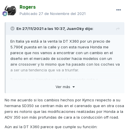
Rogers
Publicado
27 de Noviembre del 2021
En 27/11/2021 a las 10:37,
JuanOky
dijo:
En Italia ya está a la venta la DT X360 por un precio de
5.790€ puesta en la calle y con esta nueva Honda me
parece que nos vamos a encontrar con un cambio en el
diseño en el mercado de scooter hacia modelos con un
aire crossover y lo mismo que ha pasado con los coches va
a ser una tendencia que va a triunfar.
Supongo que Yamaha ya estará tomando nota o
posiblemente su departamento de diseño ya tenga bocetos
Ver más
hechos de una próxima XMax 300X o XMax Ténéré 300
No me acuerdo si los cambios hechos por Kymco respecto a su
A mi desde luego esta tendencia me esta gustando
hermana SD350 se centran más en el carenado que en otra cosa
pero es notorio que las modificaciones realizadas por Honda a la
ADV 350 son más profundas de cara a la conducción off road.
Aún así la DT X360 parece que cumple su función: