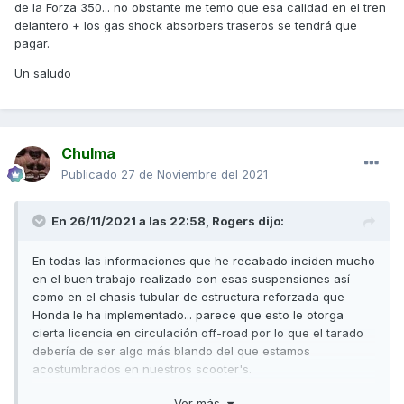
de la Forza 350... no obstante me temo que esa calidad en el tren
delantero + los gas shock absorbers traseros se tendrá que
pagar.
Un saludo
Chulma
Publicado
27 de Noviembre del 2021
En 26/11/2021 a las 22:58,
Rogers
dijo:
En todas las informaciones que he recabado inciden mucho
en el buen trabajo realizado con esas suspensiones así
como en el chasis tubular de estructura reforzada que
Honda le ha implementado... parece que esto le otorga
cierta licencia en circulación off-road por lo que el tarado
debería de ser algo más blando del que estamos
acostumbrados en nuestros scooter's.
Sobre el precio también apuntan a que no se alejará
Ver más