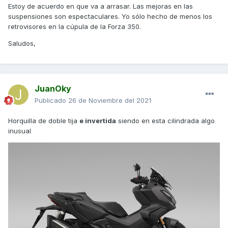
Estoy de acuerdo en que va a arrasar. Las mejoras en las
suspensiones son espectaculares. Yo sólo hecho de menos los
retrovisores en la cúpula de la Forza 350.
Saludos,
JuanOky
Publicado
26 de Noviembre del 2021
Horquilla de doble tija
e invertida
siendo en esta cilindrada algo
inusual
Es una variante de la Forza 350, pero lleva incorporada
horquilla delantera de doble tija y amortiguadores con
depósito de gas
No se sabe el precio, pero ya anticipo que va a barrer,
incluso con esos neumáticos mixtos