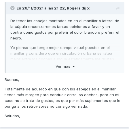
En 26/11/2021 a las 21:22,
Rogers
dijo:
De tener los espejos montados en en el manillar o lateral de
la cúpula encontraremos tantas opiniones a favor y en
contra como gustos por preferir el color blanco o preferir el
negro.
Yo pienso que tengo mejor campo visual puestos en el
manillar y considero que en circulación urbana se ratea
mejor entre los coches aunque estéticamente me gustan
más colocados en el carenado frontal.
Ver más
Un saludo
Buenas,
Totalmente de acuerdo en que con los espejos en el manillar
tienes más margen para conducir entre los coches, pero en mi
caso no se trata de gustos, es que por más suplementos que le
ponga a los retrovisores no consigo ver nada.
Saludos,