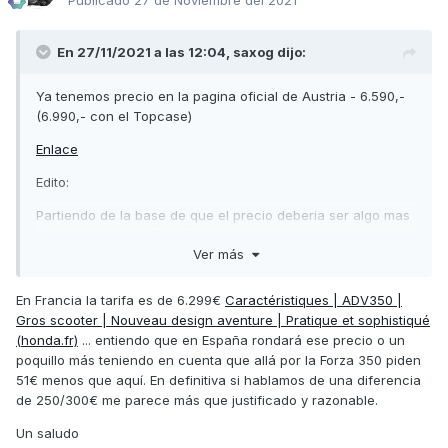
Publicado
27 de Noviembre del 2021
En 27/11/2021 a las 12:04,
saxog
dijo:
Ya tenemos precio en la pagina oficial de Austria - 6.590,-
(6.990,- con el Topcase)
Enlace
Edito:
Partiendo de la base de que el precio deberia ser algo mas
contenido aqui en España, podriamos estar hablando de un
Ver más
rango de 6.300 a 6.500.
En Francia la tarifa es de 6.299€
Caractéristiques | ADV350 |
Gros scooter | Nouveau design aventure | Pratique et sophistiqué
(honda.fr)
... entiendo que en España rondará ese precio o un
poquillo más teniendo en cuenta que allá por la Forza 350 piden
51€ menos que aquí. En definitiva si hablamos de una diferencia
de 250/300€ me parece más que justificado y razonable.
Un saludo