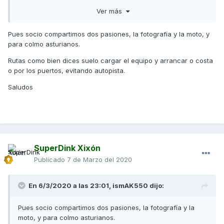
aparcar en zona azul, sin distintivo medioambiental. Y mi
Ver más
Picasso es diésel del 2000...
También porque siempre me gustó andar en moto. Así que
Pues socio compartimos dos pasiones, la fotografía y la moto, y
mezclando los dos motivos, razón suficiente para comprar
para colmo asturianos.
una 125.
Rutas como bien dices suelo cargar el equipo y arrancar o costa
El uso que le pretendo dar, es urbano, y de vez en cuando,
o por los puertos, evitando autopista.
salir a hacer alguna ruta por carretera, evitando el
Saludos
aburrimiento de las autopistas, a tomar el vermú o a llevar a
cabo mi pasión-trabajo. La fotografía de naturaleza.
SuperDink Xixón
Publicado
7 de Marzo del 2020
En 6/3/2020 a las 23:01,
ismAK550
dijo:
Pues socio compartimos dos pasiones, la fotografía y la
moto, y para colmo asturianos.