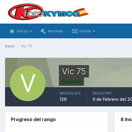
Foros
Normas
Donar
Inicio
Vic 75
Vic 75
Usuarios
MENSAJES
REGISTRO:
126
9 de Febrero del 2
Progreso del rango
8 In