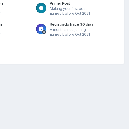
on
Primer Post
Making your first post
1
Earned before Oct 2021
as
Registrado hace 30 días
A month since joining
1
Earned before Oct 2021
1