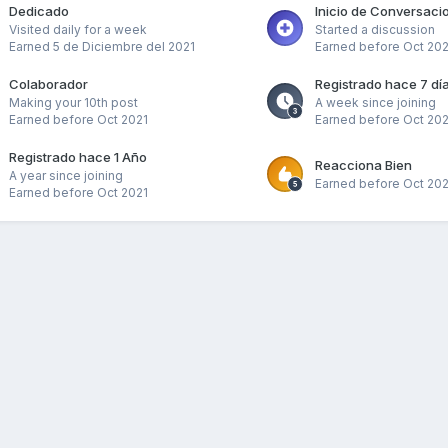
Dedicado
Inicio de Conversaci
Visited daily for a week
Started a discussion
Earned
5 de Diciembre del 2021
Earned before Oct 202
Colaborador
Registrado hace 7 dí
Making your 10th post
A week since joining
Earned before Oct 2021
Earned before Oct 202
Registrado hace 1 Año
Reacciona Bien
A year since joining
Earned before Oct 202
Earned before Oct 2021