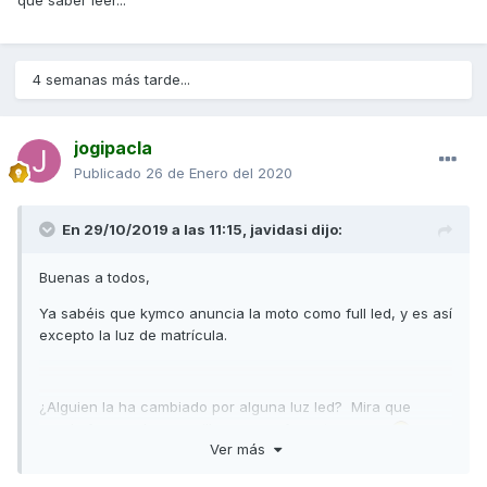
que saber leer...
4 semanas más tarde...
jogipacla
Publicado
26 de Enero del 2020
En 29/10/2019 a las 11:15,
javidasi
dijo:
Buenas a todos,
Ya sabéis que kymco anuncia la moto como full led, y es así
excepto la luz de matrícula.
¿Alguien la ha cambiado por alguna luz led? Mira que
queda fea esa luz amarilla en esos faros traseros...
Ver más