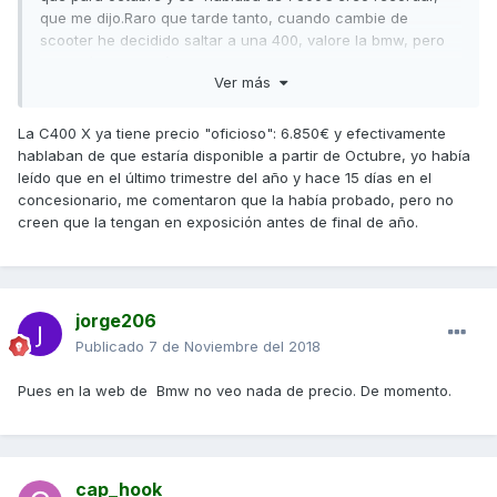
que me dijo.Raro que tarde tanto, cuando cambie de
scooter he decidido saltar a una 400, valore la bmw, pero
cada día tengo más claro que voy acabar con una xciting
Ver más
400i S.
La C400 X ya tiene precio "oficioso": 6.850€ y efectivamente
hablaban de que estaría disponible a partir de Octubre, yo había
leído que en el último trimestre del año y hace 15 días en el
concesionario, me comentaron que la había probado, pero no
creen que la tengan en exposición antes de final de año.
jorge206
Publicado
7 de Noviembre del 2018
Pues en la web de Bmw no veo nada de precio. De momento.
cap_hook