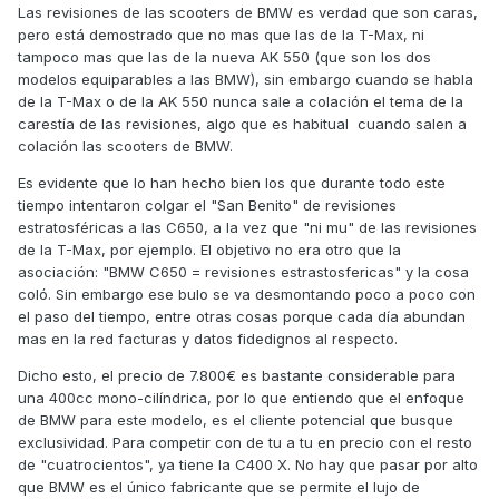
Las revisiones de las scooters de BMW es verdad que son caras,
pero está demostrado que no mas que las de la T-Max, ni
tampoco mas que las de la nueva AK 550 (que son los dos
modelos equiparables a las BMW), sin embargo cuando se habla
de la T-Max o de la AK 550 nunca sale a colación el tema de la
carestía de las revisiones, algo que es habitual cuando salen a
colación las scooters de BMW.
Es evidente que lo han hecho bien los que durante todo este
tiempo intentaron colgar el "San Benito" de revisiones
estratosféricas a las C650, a la vez que "ni mu" de las revisiones
de la T-Max, por ejemplo. El objetivo no era otro que la
asociación: "BMW C650 = revisiones estrastosfericas" y la cosa
coló. Sin embargo ese bulo se va desmontando poco a poco con
el paso del tiempo, entre otras cosas porque cada día abundan
mas en la red facturas y datos fidedignos al respecto.
Dicho esto, el precio de 7.800€ es bastante considerable para
una 400cc mono-cilíndrica, por lo que entiendo que el enfoque
de BMW para este modelo, es el cliente potencial que busque
exclusividad. Para competir con de tu a tu en precio con el resto
de "cuatrocientos", ya tiene la C400 X. No hay que pasar por alto
que BMW es el único fabricante que se permite el lujo de