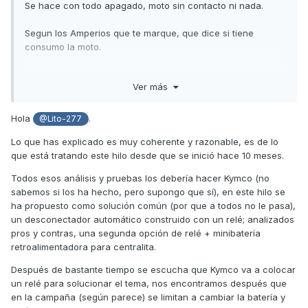
Se hace con todo apagado, moto sin contacto ni nada.
Segun los Amperios que te marque, que dice si tiene
consumo la moto.
En los coches creo que lo normal sin alarma es inferior a
Ver más
0.15A
No se las motos.... Pero será algo parecido
Hola
.
@Lito-277
Lo que has explicado es muy coherente y razonable, es de lo
Asi se está manera.... Sabea si es batería o consumo de la
que está tratando este hilo desde que se inició hace 10 meses.
moto.
Todos esos análisis y pruebas los debería hacer Kymco (no
En los coches con CANBUS.... Tubieron problemas
sabemos si los ha hecho, pero supongo que sí), en este hilo se
parecidos algunos por que no cerraban el BUS
ha propuesto como solución común (por que a todos no le pasa),
un desconectador automático construido con un relé; analizados
para que me entiendas.... La gente cambiaba el navegador
pros y contras, una segunda opción de relé + minibatería
y por actualización o por ser otro modelo, no cerraban el
retroalimentadora para centralita.
bus y eso producía que algunas centralitas se quedarán
encendidas todo el día con su respecto consumo, poco, si,
Después de bastante tiempo se escucha que Kymco va a colocar
pedo suficiente para dejarlo K.O en unos días
un relé para solucionar el tema, nos encontramos después que
en la campaña (según parece) se limitan a cambiar la batería y