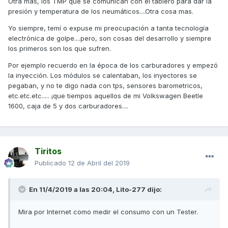
Otra mas, los TMP que se comunican con el tablero para dar la
pequeña.
presión y temperatura de los neumáticos....Otra cosa mas.
Yo creo que la AK con la tecnología que lleva y el tema de
Yo siempre, temí o expuse mi preocupación a tanta tecnología
la llave se proximidad.... Alguna centralita se queda abierta.
electrónica de golpe....pero, son cosas del desarrollo y siempre
los primeros son los que sufren.
Si llegas a comprobar que tienes consumo de batería.....
Podrías ir identificando los fusibles e ir quitando uno a uno
Por ejemplo recuerdo en la época de los carburadores y empezó
cuando la tengas parada a ver si soltando alguno deja de
la inyección. Los módulos se calentaban, los inyectores se
tener el consumo de batería
pegaban, y no te digo nada con tps, sensores barometricos,
etc.etc.etc..... ¡que tiempos aquellos de mi Volkswagen Beetle
Esto te serviria para ir cercando el problema, dependiendo
1600, caja de 5 y dos carburadores....
a que pertenezca ese fusible.
Es un engorro, si, pero quizás así puedas detectar el
problema que por lo que veo.... KYMCO se limita a poner
Tiritos
batería, bien por que no sabe donde está el problema o por
Publicado
12 de Abril del 2019
que no le interesa hacer campaña para dar solución a
todas las motos vendidas
En 11/4/2019 a las 20:04,
Lito-277
dijo:
Suerte!!!
Mira por Internet como medir el consumo con un Tester.
Enviado desde mi RNE-L21 mediante Tapatalk