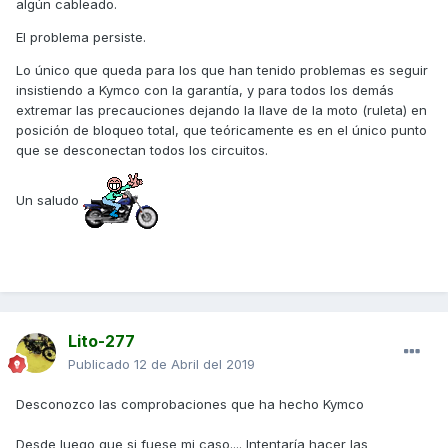
Imagínate en una batería de moto que es muchísimo más
algún cableado.
pequeña.
El problema persiste.
Yo creo que la AK con la tecnología que lleva y el tema de
Lo único que queda para los que han tenido problemas es seguir
la llave se proximidad.... Alguna centralita se queda abierta.
insistiendo a Kymco con la garantía, y para todos los demás
extremar las precauciones dejando la llave de la moto (ruleta) en
Si llegas a comprobar que tienes consumo de batería.....
posición de bloqueo total, que teóricamente es en el único punto
Podrías ir identificando los fusibles e ir quitando uno a uno
que se desconectan todos los circuitos.
cuando la tengas parada a ver si soltando alguno deja de
tener el consumo de batería
Un saludo
Esto te serviria para ir cercando el problema, dependiendo
a que pertenezca ese fusible.
Es un engorro, si, pero quizás así puedas detectar el
problema que por lo que veo.... KYMCO se limita a poner
batería, bien por que no sabe donde está el problema o por
Lito-277
que no le interesa hacer campaña para dar solución a
todas las motos vendidas
Publicado
12 de Abril del 2019
Suerte!!!
Desconozco las comprobaciones que ha hecho Kymco
Enviado desde mi RNE-L21 mediante Tapatalk
Desde luego que si fuese mi caso.... Intentaría hacer las