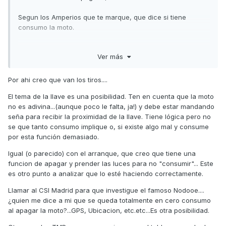
Segun los Amperios que te marque, que dice si tiene
consumo la moto.
En los coches creo que lo normal sin alarma es inferior a
Ver más
0.15A
No se las motos.... Pero será algo parecido
Por ahi creo que van los tiros....
El tema de la llave es una posibilidad. Ten en cuenta que la moto
Asi se está manera.... Sabea si es batería o consumo de la
no es adivina...(aunque poco le falta, ja!) y debe estar mandando
moto.
seña para recibir la proximidad de la llave. Tiene lógica pero no
se que tanto consumo implique o, si existe algo mal y consume
En los coches con CANBUS.... Tubieron problemas
por esta función demasiado.
parecidos algunos por que no cerraban el BUS
Igual (o parecido) con el arranque, que creo que tiene una
para que me entiendas.... La gente cambiaba el navegador
funcion de apagar y prender las luces para no "consumir"... Este
y por actualización o por ser otro modelo, no cerraban el
es otro punto a analizar que lo esté haciendo correctamente.
bus y eso producía que algunas centralitas se quedarán
encendidas todo el día con su respecto consumo, poco, si,
Llamar al CSI Madrid para que investigue el famoso Nodooe....
pedo suficiente para dejarlo K.O en unos días
¿quien me dice a mi que se queda totalmente en cero consumo
al apagar la moto?...GPS, Ubicacion, etc.etc...Es otra posibilidad.
Imagínate en una batería de moto que es muchísimo más