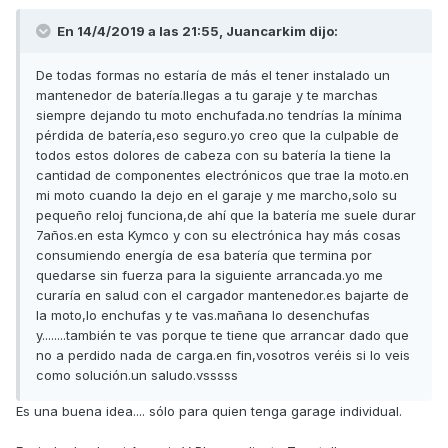
En 14/4/2019 a las 21:55,
Juancarkim
dijo:
De todas formas no estaría de más el tener instalado un
mantenedor de batería.llegas a tu garaje y te marchas
siempre dejando tu moto enchufada.no tendrías la mínima
pérdida de batería,eso seguro.yo creo que la culpable de
todos estos dolores de cabeza con su batería la tiene la
cantidad de componentes electrónicos que trae la moto.en
mi moto cuando la dejo en el garaje y me marcho,solo su
pequeño reloj funciona,de ahí que la batería me suele durar
7años.en esta Kymco y con su electrónica hay más cosas
consumiendo energía de esa batería que termina por
quedarse sin fuerza para la siguiente arrancada.yo me
curaría en salud con el cargador mantenedor.es bajarte de
la moto,lo enchufas y te vas.mañana lo desenchufas
y........también te vas porque te tiene que arrancar dado que
no a perdido nada de carga.en fin,vosotros veréis si lo veis
como solución.un saludo.vsssss
Es una buena idea.... sólo para quien tenga garage individual.