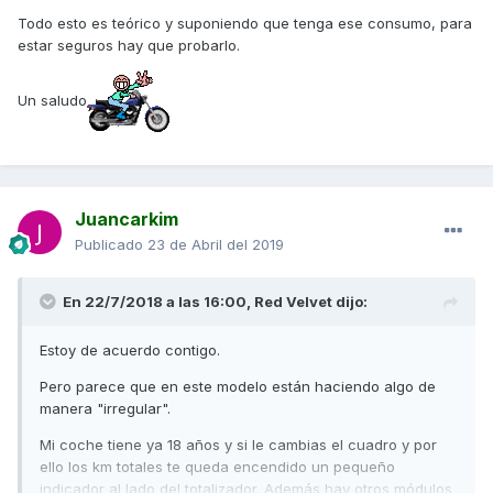
Todo esto es teórico y suponiendo que tenga ese consumo, para
Ya sabéis que una batería cuando esta mala... No aguanta
estar seguros hay que probarlo.
el voltaje en reposo.
Un saludo
Considero que os podría ser muy útil mientras os dan una
solución al problema y evitar llevaros la sorpresa al cojer la
moto.
Juancarkim
Publicado
23 de Abril del 2019
€ 21,66 46%de DESCUENTO | Probador de batería Bluetooth
del coche 12 v 12 v circuito eléctrico arranque de prueba
para Android IOS herramienta de diagnóstico automotriz
En 22/7/2018 a las 16:00,
Red Velvet
dijo:
BM2 Analizador de batería
https://s.click.aliexpress.com/e/c7zcCFr2
Estoy de acuerdo contigo.
Pero parece que en este modelo están haciendo algo de
manera "irregular".
Enviado desde mi RNE-L21 mediante Tapatalk
Mi coche tiene ya 18 años y si le cambias el cuadro y por
ello los km totales te queda encendido un pequeño
indicador al lado del totalizador. Además hay otros módulos