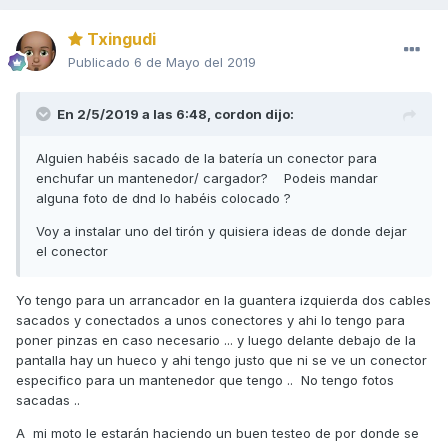
como es tu caso y aparte de la garantia legal minima de
Txingudi
dos años.
Publicado
6 de Mayo del 2019
A ver si puedes tirar tu por ahi
En 2/5/2019 a las 6:48,
cordon
dijo:
Alguien habéis sacado de la batería un conector para
Un saludo
enchufar un mantenedor/ cargador? Podeis mandar
alguna foto de dnd lo habéis colocado ?
Voy a instalar uno del tirón y quisiera ideas de donde dejar
el conector
Yo tengo para un arrancador en la guantera izquierda dos cables
sacados y conectados a unos conectores y ahi lo tengo para
poner pinzas en caso necesario ... y luego delante debajo de la
pantalla hay un hueco y ahi tengo justo que ni se ve un conector
especifico para un mantenedor que tengo .. No tengo fotos
sacadas ..
A mi moto le estarán haciendo un buen testeo de por donde se