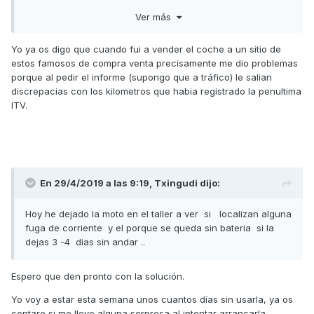
Enviado desde mi Aquaris V Plus mediante Tapatalk
Ver más
Yo ya os digo que cuando fui a vender el coche a un sitio de
estos famosos de compra venta precisamente me dio problemas
porque al pedir el informe (supongo que a tráfico) le salian
discrepacias con los kilometros que habia registrado la penultima
ITV.
En 29/4/2019 a las 9:19,
Txingudi
dijo:
Hoy he dejado la moto en el taller a ver si localizan alguna
fuga de corriente y el porque se queda sin bateria si la
dejas 3 -4 dias sin andar ..
Espero que den pronto con la solución.
Yo voy a estar esta semana unos cuantos días sin usarla, ya os
contare si me llevo alguna sorpresa al intentar arrancarla