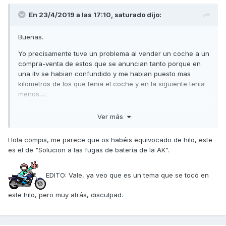
En 23/4/2019 a las 17:10,
saturado
dijo:
Buenas.
Yo precisamente tuve un problema al vender un coche a un
compra-venta de estos que se anuncian tanto porque en
una itv se habian confundido y me habian puesto mas
kilometros de los que tenia el coche y en la siguiente tenia
menos....
Al final se solucionó todo contactando con la ITV, pero si
Ver más
que me supuso paralizar todo unos cuantos dias.
Espero que esto del "reseteo" de los km no sea asi, ya que
Hola compis, me parece que os habéis equivocado de hilo, este
podemos tener problemas a la hora de vender la moto.
es el de "Solucion a las fugas de batería de la AK".
Saludos
EDITO: Vale, ya veo que es un tema que se tocó en
este hilo, pero muy atrás, disculpad.