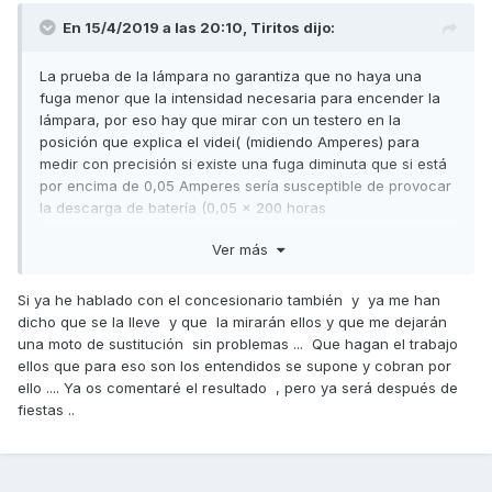
En 15/4/2019 a las 20:10,
Tiritos
dijo:
La prueba de la lámpara no garantiza que no haya una
fuga menor que la intensidad necesaria para encender la
lámpara, por eso hay que mirar con un testero en la
posición que explica el videi( (midiendo Amperes) para
medir con precisión si existe una fuga diminuta que si está
por encima de 0,05 Amperes sería susceptible de provocar
la descarga de batería (0,05 x 200 horas
=10Amperios/hora) 200 h son 8 días, y si se van 10
Ver más
Amperios en una batería tan pequeña ya no arranca.
Saludos
Si ya he hablado con el concesionario también y ya me han
dicho que se la lleve y que la mirarán ellos y que me dejarán
una moto de sustitución sin problemas ... Que hagan el trabajo
ellos que para eso son los entendidos se supone y cobran por
ello .... Ya os comentaré el resultado , pero ya será después de
fiestas ..