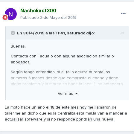
Nachokxct300
Publicado
2 de Mayo del 2019
En 30/4/2019 a las 11:41,
saturado
dijo:
Buenas.
Contacta con Facua o con alguna asociacion similar o
abogados.
Según tengo entendido, si el fallo ocurre durante los
primeros 6 meses desde que compraste el coche y tiene
algún problema(y la marca se hace la loca...), se entenderá
como defecto de fábrica y es el fabricante quien tiene que
Ver más
demostrar que ese fallo no existe para asi eximirse de su
responsabilidad de arreglarlo o de incluso darte un vehiculo
La moto hace un año el 18 de este mes.hoy me llamaron del
nuevo.
taller.me an dicho que es la centralita.esta mal.la van a mandar a
Si pasan 6 meses tienes tu que demostrar que existe tal
actualizar sofeware y si no responde pondrán una nueva.
fallo para que te lo solucionen.
Hablo siempre y cuando haya discrepancias o problemas