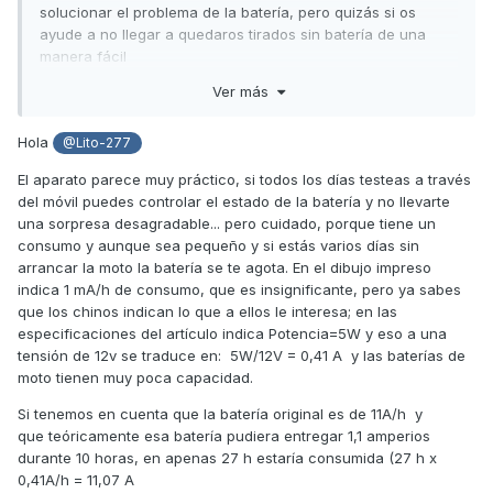
solucionar el problema de la batería, pero quizás si os
ayude a no llegar a quedaros tirados sin batería de una
manera fácil
Ver más
No lo he probado!!
Hola
@Lito-277
El aparato parece muy práctico, si todos los días testeas a través
del móvil puedes controlar el estado de la batería y no llevarte
Engiendo que se conecta a la batería y se deja ahí y se
una sorpresa desagradable... pero cuidado, porque tiene un
conecta al teléfono con una app.
consumo y aunque sea pequeño y si estás varios días sin
arrancar la moto la batería se te agota. En el dibujo impreso
indica 1 mA/h de consumo, que es insignificante, pero ya sabes
Con esto lo que se puede hacer es testar el voltaje de la
que los chinos indican lo que a ellos le interesa; en las
batería cuando queráis se una manera cómoda y muy
especificaciones del artículo indica Potencia=5W y eso a una
sencilla.
tensión de 12v se traduce en: 5W/12V = 0,41 A y las baterías de
moto tienen muy poca capacidad.
Cuando veáis que la batería en reposo tiene un voltaje
Si tenemos en cuenta que la batería original es de 11A/h y
crítico para el arranque, o arrancais para que cargue o
que teóricamente esa batería pudiera entregar 1,1 amperios
lleváis al taller a cambiar la batería si eso se repite.
durante 10 horas, en apenas 27 h estaría consumida (27 h x
0,41A/h = 11,07 A