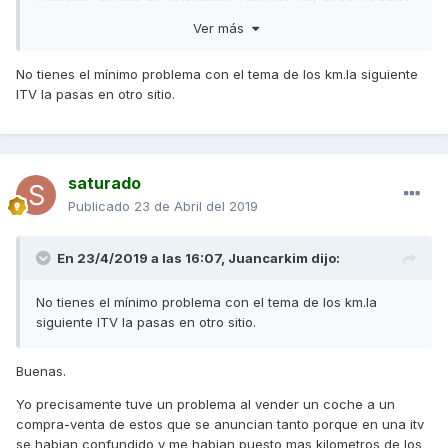
que memorizan los km totales.
Ver más
Hay formas de modificar la codificación y eliminar esas
señales. Pero no son "legales". De echo si se le hace para
No tienes el mínimo problema con el tema de los km.la siguiente
aumentar el precio de venta se considera fraude y no se si
ITV la pasas en otro sitio.
incluso es delito.
Quisiera ver las primeras ITV de las AK cuando tomen nota
de los km y en la siguiente tenga menos. Mal historial van a
saturado
tener o al menos no va a ser fiable la consulta de km por
esta vía a la hora del mercado de segunda mano.
Publicado
23 de Abril del 2019
En 23/4/2019 a las 16:07,
Juancarkim
dijo:
No tienes el mínimo problema con el tema de los km.la
siguiente ITV la pasas en otro sitio.
Buenas.
Yo precisamente tuve un problema al vender un coche a un
compra-venta de estos que se anuncian tanto porque en una itv
se habian confundido y me habian puesto mas kilometros de los