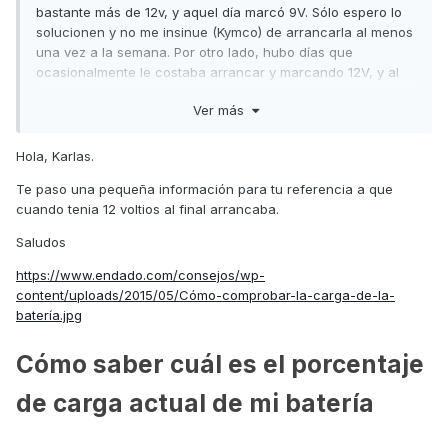
bastante más de 12v, y aquel día marcó 9V. Sólo espero lo
solucionen y no me insinue (Kymco) de arrancarla al menos
una vez a la semana. Por otro lado, hubo días que
ocasionalmente le costaba arrancar y marcando 12V, y al
final arrancaba, eso ya se ha comentado en el foro y me
Ver más
pasaba con uso diario, igual son dos problemas distintos
pero lo digo por si alguien más le ha pasado antes de
descargarse la batería. Todas las ideas y aportaciones son
Hola, Karlas.
buenas. Saludos y a disfrutarla.
Te paso una pequeña información para tu referencia a que
cuando tenia 12 voltios al final arrancaba.
Saludos
https://www.endado.com/consejos/wp-
content/uploads/2015/05/Cómo-comprobar-la-carga-de-la-
batería.jpg
Cómo saber cuál es el porcentaje
de carga actual de mi batería