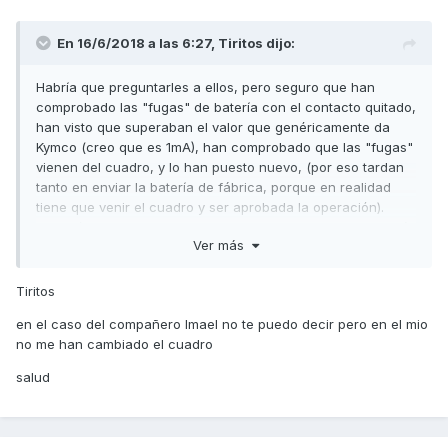
En 16/6/2018 a las 6:27,
Tiritos
dijo:
Habría que preguntarles a ellos, pero seguro que han
comprobado las "fugas" de batería con el contacto quitado,
han visto que superaban el valor que genéricamente da
Kymco (creo que es 1mA), han comprobado que las "fugas"
vienen del cuadro, y lo han puesto nuevo, (por eso tardan
tanto en enviar la batería de fábrica, porque en realidad
tiene que venir el cuadro y ser aprobada la operación).
Después ven que el problema persiste y ya no cambian más
Ver más
cuadros. Ya lo sé, llamadme fantasma o lo que queráis,
pero no soy un hipócrita, y es la única explicación lógica
que le veo.
Tiritos
Un saludo
en el caso del compañero Imael no te puedo decir pero en el mio
no me han cambiado el cuadro
salud