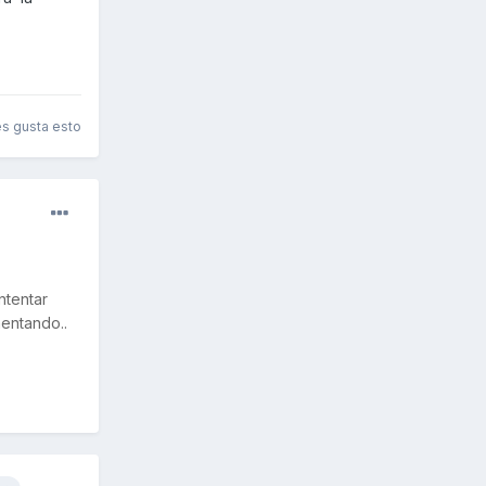
es gusta esto
ntentar
mentando..