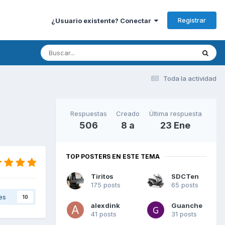
Registrar
¿Usuario existente? Conectar
Toda la actividad
Respuestas
Creado
Última respuesta
506
8 a
23 Ene
TOP POSTERS EN ESTE TEMA
Tiritos
SDCTen
175 posts
65 posts
es
10
alexdink
Guanche
41 posts
31 posts