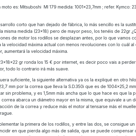
ra moto es: Mitsuboshi MI 179 medida: 1001x23,7mm ; refer. Kymco: 2
arrollo corto que han dejado de fábrica, lo más sencillo es la susti
de la misma medida (23x18) pero de mayor peso, los tenéis de 22gr ¿
nes de motor los rodillos se desplazan antes, por lo que vamos co
a la velocidad máxima actual con menos revoluciones con lo cuál a
r, aumentará la velocidad máxima.
23x18x22 gr ronda los 15 € por internet, es decir poco vais a perde
r, todo lo contrario irá más suave.
era suficiente, la siguiente alternativa ya os la expliqué en otro hilo
1x23,7 mm por la correa que lleva la S.D.350i que es de 1004x25,2 mm
ar sin problema, y es 1,5mm más ancha que lo que hace es que la p
 correa abarca un diámetro mayor en la misma, que equivale a un d
acción de la correa y reduce más el motor al tensarse más el muell
rague.
mentar la primera de los rodillos, y entre las dos, se consigue un 
incidir en que pierda algo más de salida, que se puede compensar