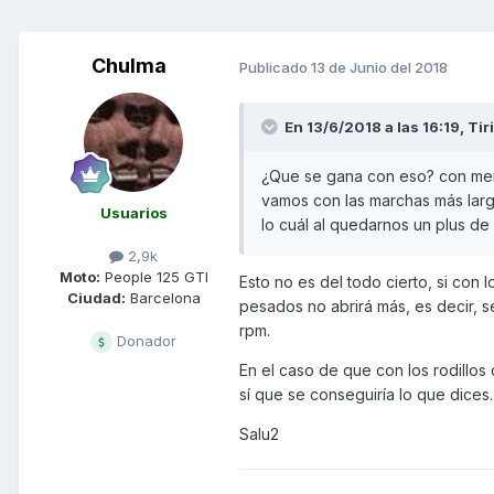
Chulma
Publicado
13 de Junio del 2018
En 13/6/2018 a las 16:19,
Tir
¿Que se gana con eso? con meno
vamos con las marchas más larg
Usuarios
lo cuál al quedarnos un plus de
2,9k
Moto:
People 125 GTI
Esto no es del todo cierto, si con 
Ciudad:
Barcelona
pesados no abrirá más, es decir, s
rpm.
Donador
En el caso de que con los rodillos
sí que se conseguiría lo que dices.
Salu2