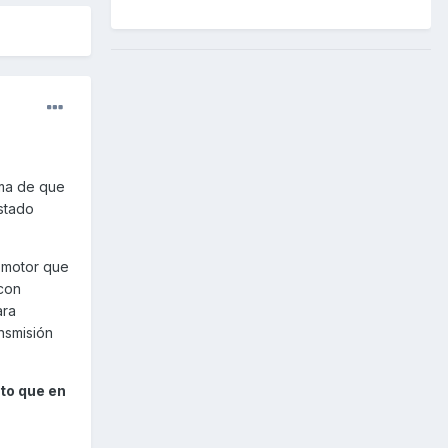
ema de que
estado
l motor que
 con
ara
nsmisión
to que en