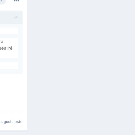
or
ra
sea iré
es gusta esto