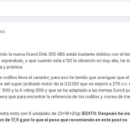
do)
ido la nueva Grand Dink 300 ABS estáis bastante dolidos con el t
 esperabais, y que cuando está a 120 la vibración es muy alta, he 
 y práctica.
rodillos lleva el variador, para eso he tenido que averiguar que e
ede del super probado motor de la G.D.250 que se mejoró a 276 c.c.
r 300i y la X-citing 300i y que se ha adaptado a las normas Euro4 p
ra que para encontrar la referencia de los rodillos y correa de tra
vuestra moto son 6 unidades de 23x18x20gr
(EDITO: Después he vis
n de 17,5 g por lo que el peso que recomiendo en este post no