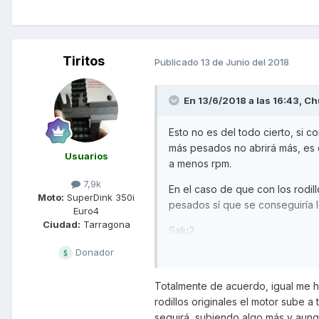
Tiritos
Publicado
13 de Junio del 2018
En 13/6/2018 a las 16:43,
Ch
Esto no es del todo cierto, si c
más pesados no abrirá más, es d
Usuarios
a menos rpm.
7,9k
En el caso de que con los rodil
Moto:
SuperDink 350i
pesados sí que se conseguiría l
Euro4
Ciudad:
Tarragona
Salu2
Donador
Totalmente de acuerdo, igual me h
rodillos originales el motor sube 
seguirá subiendo algo más y aunqu