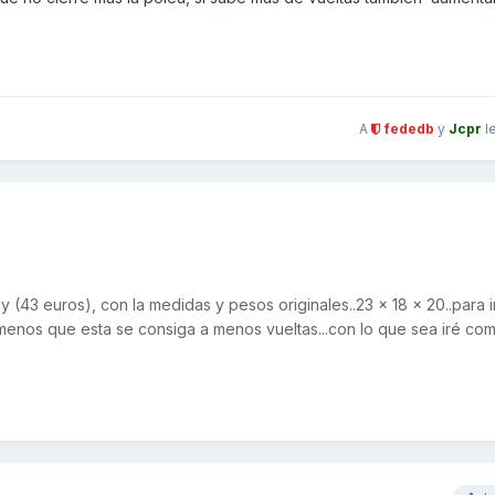
A
fededb
y
Jcpr
l
y (43 euros), con la medidas y pesos originales..23 x 18 x 20..para i
 menos que esta se consiga a menos vueltas...con lo que sea iré co