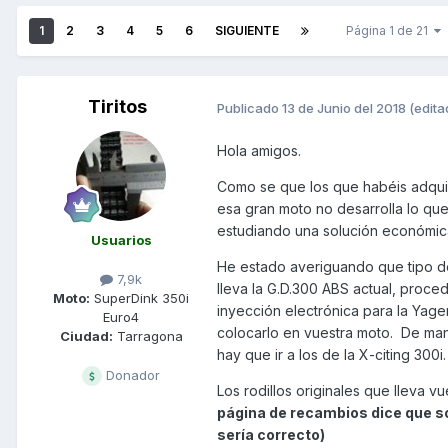
1
2
3
4
5
6
SIGUIENTE
Página 1 de 21
Tiritos
Publicado
13 de Junio del 2018
(edita
Hola amigos.
Como se que los que habéis adquir
esa gran moto no desarrolla lo que
estudiando una solución económica
Usuarios
He estado averiguando que tipo de 
7,9k
lleva la G.D.300 ABS actual, proc
Moto:
SuperDink 350i
inyección electrónica para la Yage
Euro4
colocarlo en vuestra moto. De mane
Ciudad:
Tarragona
hay que ir a los de la X-citing 300i.
Donador
Los rodillos originales que lleva 
página de recambios dice que so
sería correcto)