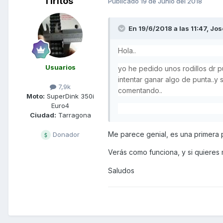
Tiritos
Publicado
19 de Junio del 2018
En 19/6/2018 a las 11:47,
Jos
Hola..
Usuarios
yo he pedido unos rodillos dr pu
intentar ganar algo de punta..y
7,9k
comentando..
Moto:
SuperDink 350i
Euro4
Ciudad:
Tarragona
Me parece genial, es una primera 
Donador
Verás como funciona, y si quieres
Saludos