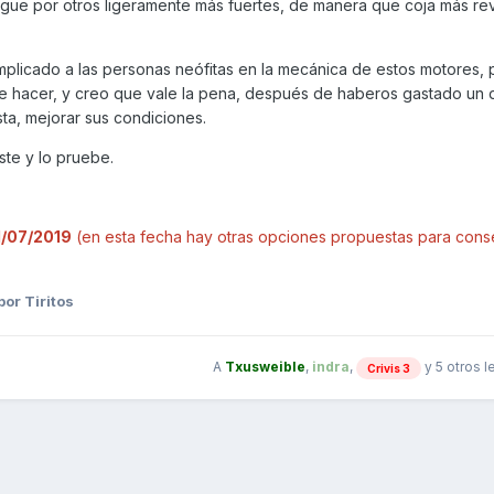
gue por otros ligeramente más fuertes, de manera que coja más re
licado a las personas neófitas en la mecánica de estos motores, 
 de hacer, y creo que vale la pena, después de haberos gastado un 
ta, mejorar sus condiciones.
ste y lo pruebe.
31/07/2019
(en esta fecha hay otras opciones propuestas para conse
por Tiritos
A
Txusweible
,
indra
,
y
5 otros
l
Crivis 3