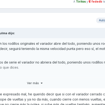
A
Tiritos
y
fededb
l
Aut
ulma
dijo:
on los rodillos originales el variador abre del todo, poniendo unos ro
ecir, seguirá teniendo la misma velocidad punta pero eso sí, el mot
los de serie el variador no abriera del todo, poniendo unos rodillos
o que dices.
Ver más
e expresado mal, he querido decir que si con el variador cerrado c
a tope de vueltas y ya no da más, cuando cierre con menos vueltas, 
e no cierre más la polea, si sube más de vueltas también aumenta