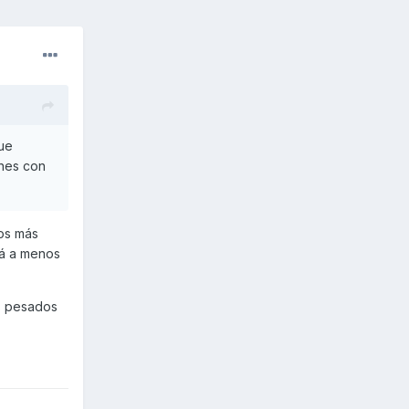
que
ones con
los más
rá a menos
ás pesados