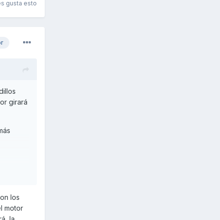
es gusta esto
or
dillos
or girará
 más
on los
el motor
rá la