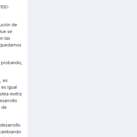
3100-
tución de
Que se
n las
l quedarnos
r probando,
, es
 es igual
olea motriz
esarrollo
e de
desarrollo
 cambiando