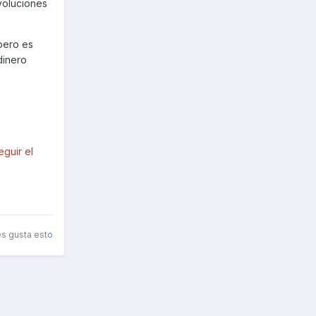
voluciones
pero es
dinero
guir el
es gusta esto