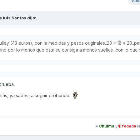
Aut
e luis Santos
dijo:
lley (43 euros), con la medidas y pesos originales..23 x 18 x 20..pa
 sino por lo menos que esta se consiga a menos vueltas...con lo que 
prueba.
 más, ya sabes, a seguir probando.
A
Chulma
y
fededb
l