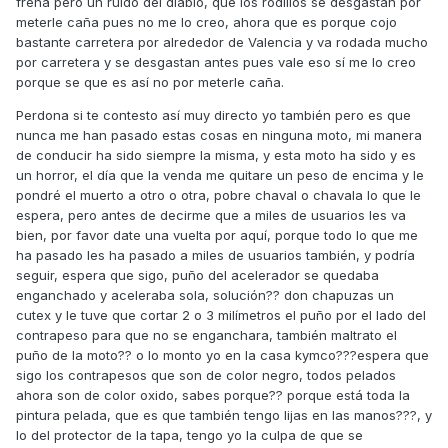
frena pero un ruido del diablo, que los rodillos se desgastan por
meterle caña pues no me lo creo, ahora que es porque cojo
bastante carretera por alrededor de Valencia y va rodada mucho
por carretera y se desgastan antes pues vale eso sí me lo creo
porque se que es así no por meterle caña.
Perdona si te contesto así muy directo yo también pero es que
nunca me han pasado estas cosas en ninguna moto, mi manera
de conducir ha sido siempre la misma, y esta moto ha sido y es
un horror, el día que la venda me quitare un peso de encima y le
pondré el muerto a otro o otra, pobre chaval o chavala lo que le
espera, pero antes de decirme que a miles de usuarios les va
bien, por favor date una vuelta por aquí, porque todo lo que me
ha pasado les ha pasado a miles de usuarios también, y podría
seguir, espera que sigo, puño del acelerador se quedaba
enganchado y aceleraba sola, solución?? don chapuzas un
cutex y le tuve que cortar 2 o 3 milímetros el puño por el lado del
contrapeso para que no se enganchara, también maltrato el
puño de la moto?? o lo monto yo en la casa kymco???espera que
sigo los contrapesos que son de color negro, todos pelados
ahora son de color oxido, sabes porque?? porque está toda la
pintura pelada, que es que también tengo lijas en las manos???, y
lo del protector de la tapa, tengo yo la culpa de que se