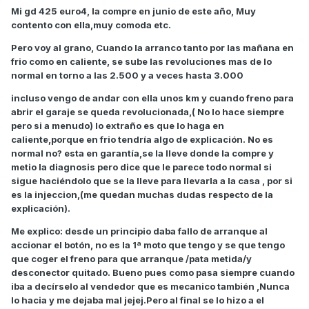
Mi gd 425 euro4, la compre en junio de este año, Muy
contento con ella,muy comoda etc.
Pero voy al grano, Cuando la arranco tanto por las mañana en
frio como en caliente, se sube las revoluciones mas de lo
normal en torno a las 2.500 y a veces hasta 3.000
incluso vengo de andar con ella unos km y cuando freno para
abrir el garaje se queda revolucionada,( No lo hace siempre
pero si a menudo) lo extraño es que lo haga en
caliente,porque en frio tendría algo de explicación. No es
normal no? esta en garantía,se la lleve donde la compre y
metio la diagnosis pero dice que le parece todo normal si
sigue haciéndolo que se la lleve para llevarla a la casa , por si
es la injeccion,(me quedan muchas dudas respecto de la
explicación).
Me explico: desde un principio daba fallo de arranque al
accionar el botón, no es la 1ª moto que tengo y se que tengo
que coger el freno para que arranque /pata metida/y
desconector quitado. Bueno pues como pasa siempre cuando
iba a decírselo al vendedor que es mecanico también ,Nunca
lo hacia y me dejaba mal jejej.Pero al final se lo hizo a el