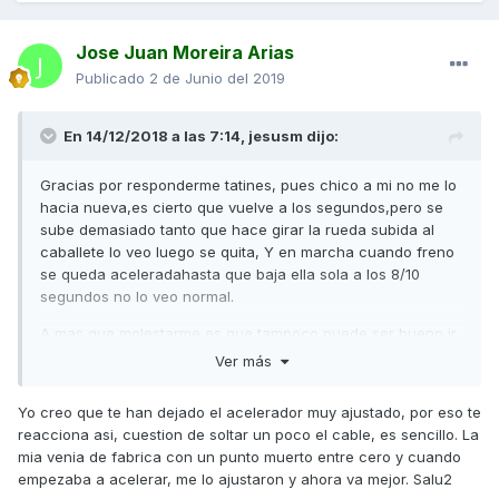
Jose Juan Moreira Arias
Publicado
2 de Junio del 2019
En 14/12/2018 a las 7:14,
jesusm
dijo:
Gracias por responderme tatines, pues chico a mi no me lo
hacia nueva,es cierto que vuelve a los segundos,pero se
sube demasiado tanto que hace girar la rueda subida al
caballete lo veo luego se quita, Y en marcha cuando freno
se queda aceleradahasta que baja ella sola a los 8/10
segundos no lo veo normal.
A mas que molestarme es que tampoco puede ser bueno ir
tirando tanto de freno para que reduzca la
Ver más
velocidad,porque como digo sueltas y ella tiende a seguir
acelerada, puede ser hasta peligroso.lo llevare de nuevo,
Yo creo que te han dejado el acelerador muy ajustado, por eso te
pero como dice tiritos arriba a otro taller. gracias
reacciona asi, cuestion de soltar un poco el cable, es sencillo. La
mia venia de fabrica con un punto muerto entre cero y cuando
empezaba a acelerar, me lo ajustaron y ahora va mejor. Salu2