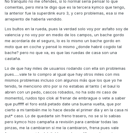
No tranquilo no me ofendes, si lo normal sería pensar lo que
moto= averías constantes porque la moto no aguanta el
comentas, pero mira te digo que es la tercera kymco que tengo,
ritmo).
la anterior fue la superdink euro 3, y cero problemas, esa si me
arrepiento de haberla vendido.
No te Mosquees, pero todo esto que te digo es la Cruz de la
moneda, es igual de difícil de demostrar que lo que tú
Los bultos en la rueda, pues la verdad solo voy por asfalto soy de
dices. Cuando estrenas una moto hay que empezar por un
valencia y no voy por en medio de los campos, un bache gordo
buen rodaje, y casi nadie cree en ello, la mayoría dice que
me acordaría de el seguro, lo es lo mismo un bache gordo en
no hace falta, pero cuando te preguntan porque la moto
moto que en coche y pensé lo mismo ¿donde habré cogido tal
falla, entonces todo el mundo dice que hizo buen rodaje.
bache? pero no que va, es que las ruedas de casa son una
Claro eso es difícil de demostrar, lo mismo que lo que tú
castaña.
dices, difícil de creer cuando hay miles de moto como la
tuya que no dan ni un problema alguno.
Lo de que hay miles de usuarios rodando con ella sin problemas
pues......vale te lo compro al igual que hay otros miles con mis
Vuelvo a pedir disculpas porque se que te vas a sentir
mismos problemas incluso con algunos más que los que yo he
aludido, pero un comentario va por otro. Soy mecánico y no
tenido, te menciono otro por si no estabas al tanto ( el baul lo
creo en brujas ni me creo que con un trato normalalga una
abren con un pedo, cascos robados, no ha sido mi caso de
máquina tan mala.
momento), ruidos tipo clok al frenar de embrague o vete a saber
que pufffff el foro está petado date una buena vuelta, que por
Un saludo
cierto a mi también me lo hace desde el primer día y en la casa ni
put* caso. Lo de quedarte sin freno trasero, no se si lo sabias
pero kymco hizo campaña a revisión para cambiar todas las
pinzas, me la cambiaron sí me la cambiaron, frena pues vale