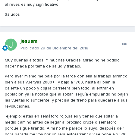
al revés es muy significativo.
Saludos
jesusm
Publicado
29 de Diciembre del 2018
Muy buenas a todos, Y muchas Gracias. Mirad no he podido
hacer nada por tema de salud y trabajo.
Pero ayer mismo me baje por la tarde con ella al trabajo arranco
bien a sus vueltyas 2000+- y bajo a 1700, hasta aji bien la
calente un poco y coji la carretera bien todo, al entrar en
población ya la notaba que al soltar seguía empujando no bajan
las vueltas lo suficiente y precisa de freno para quedarse a sus
revoluciones.
ejemplo: estas en semáforo rojo,sales y tienes que soltar a
medio camino antes de llegar al próximo cruze o semáforo
porque sigue tirando, A mi no me parece lo suyo. después de 1
hora parada me voy por un repuesto(arranco y se pone a 3.500