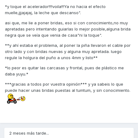
*y toque el acelerador!!!!voila!!!Ya no hacia el efecto
muelle,jjjajajaj, la leche que descanso".
asi que, me lie a poner bridas, eso si con conocimiento,no muy
apretadas pero intentando guiarlas lo mejor posible,alguna brida
negra que se veía que venia de casa"ni la toque".
**y ahí estaba el problema, al poner la piña llevaron el cable por
otro lado y con bridas nuevas y alguna muy apretada. luego
regule la holgura del puño a unos 4mm y listo**
*lo peor es quitar las carcasas y frontal, pues de plástico me
daba yuyu.*
***gracias a todos por vuestra opinión*** y ya sabeis lo que
puede hacer unas bridas puestas al tumtum, y sin conocimiento.
2 meses más tarde...