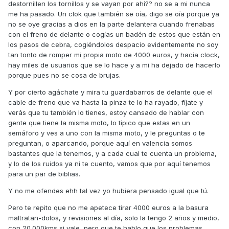
destornillen los tornillos y se vayan por ahí?? no se a mi nunca
me ha pasado. Un clok que también se oía, digo se oía porque ya
no se oye gracias a dios en la parte delantera cuando frenabas
con el freno de delante o cogías un badén de estos que están en
los pasos de cebra, cogiéndolos despacio evidentemente no soy
tan tonto de romper mi propia moto de 4000 euros, y hacía clock,
hay miles de usuarios que se lo hace y a mi ha dejado de hacerlo
porque pues no se cosa de brujas.
Y por cierto agáchate y mira tu guardabarros de delante que el
cable de freno que va hasta la pinza te lo ha rayado, fíjate y
verás que tu también lo tienes, estoy cansado de hablar con
gente que tiene la misma moto, lo típico que estas en un
semáforo y ves a uno con la misma moto, y le preguntas o te
preguntan, o aparcando, porque aquí en valencia somos
bastantes que la tenemos, y a cada cual te cuenta un problema,
y lo de los ruidos ya ni te cuento, vamos que por aquí tenemos
para un par de biblias.
Y no me ofendes ehh tal vez yo hubiera pensado igual que tú.
Pero te repito que no me apetece tirar 4000 euros a la basura
maltratan-dolos, y revisiones al día, solo la tengo 2 años y medio,
con 20.000kms si vale, pero que te hablo que los problemas