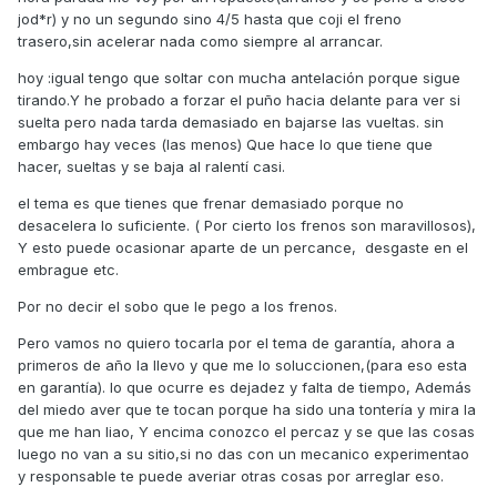
jod*r) y no un segundo sino 4/5 hasta que coji el freno
trasero,sin acelerar nada como siempre al arrancar.
hoy :igual tengo que soltar con mucha antelación porque sigue
tirando.Y he probado a forzar el puño hacia delante para ver si
suelta pero nada tarda demasiado en bajarse las vueltas. sin
embargo hay veces (las menos) Que hace lo que tiene que
hacer, sueltas y se baja al ralentí casi.
el tema es que tienes que frenar demasiado porque no
desacelera lo suficiente. ( Por cierto los frenos son maravillosos),
Y esto puede ocasionar aparte de un percance, desgaste en el
embrague etc.
Por no decir el sobo que le pego a los frenos.
Pero vamos no quiero tocarla por el tema de garantía, ahora a
primeros de año la llevo y que me lo soluccionen,(para eso esta
en garantía). lo que ocurre es dejadez y falta de tiempo, Además
del miedo aver que te tocan porque ha sido una tontería y mira la
que me han liao, Y encima conozco el percaz y se que las cosas
luego no van a su sitio,si no das con un mecanico experimentao
y responsable te puede averiar otras cosas por arreglar eso.