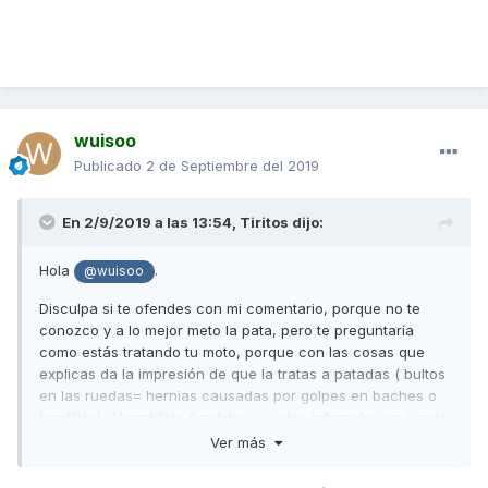
wuisoo
Publicado
2 de Septiembre del 2019
En 2/9/2019 a las 13:54,
Tiritos
dijo:
Hola
.
@wuisoo
Disculpa si te ofendes con mi comentario, porque no te
conozco y a lo mejor meto la pata, pero te preguntaría
como estás tratando tu moto, porque con las cosas que
explicas da la impresión de que la tratas a patadas ( bultos
en las ruedas= hernias causadas por golpes en baches o
bordillos), ( bombillas fundidas y ruidos infernales en rueda
trasera= más de lo mismo) (tornillos perdidos en protector=
Ver más
vibraciones a tope), (rodillos en cada revisión= caña al
mono hasta que rompa la cadena). (Hasta los huevos de la