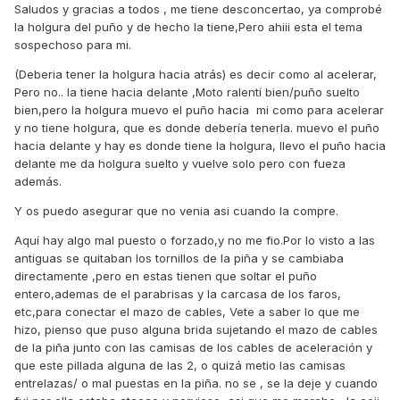
Saludos y gracias a todos , me tiene desconcertao, ya comprobé
la holgura del puño y de hecho la tiene,Pero ahiii esta el tema
sospechoso para mi.
(Deberia tener la holgura hacia atrás) es decir como al acelerar,
Pero no.. la tiene hacia delante ,Moto ralentí bien/puño suelto
bien,pero la holgura muevo el puño hacia mi como para acelerar
y no tiene holgura, que es donde debería tenerla. muevo el puño
hacia delante y hay es donde tiene la holgura, llevo el puño hacia
delante me da holgura suelto y vuelve solo pero con fueza
además.
Y os puedo asegurar que no venia asi cuando la compre.
Aquí hay algo mal puesto o forzado,y no me fio.Por lo visto a las
antiguas se quitaban los tornillos de la piña y se cambiaba
directamente ,pero en estas tienen que soltar el puño
entero,ademas de el parabrisas y la carcasa de los faros,
etc,para conectar el mazo de cables, Vete a saber lo que me
hizo, pienso que puso alguna brida sujetando el mazo de cables
de la piña junto con las camisas de los cables de aceleración y
que este pillada alguna de las 2, o quizá metio las camisas
entrelazas/ o mal puestas en la piña. no se , se la deje y cuando