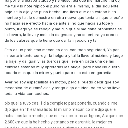
fui por ella estaba atacao y nervioso, asi que me marche , la coji
me fui y lo note rápido el puño no era el mismo, al dia siguiente
baje se lo dije y se puso hecho una fiera que eso estaba bien
montao y tal, le demostre en otra nueva que tenia allí que el puño
no hacia ese efecto hacia delante si no que hacia su tope y
punto, luego ya se rebajo y me dijo que si me daba problemas se
la llevara, la lleve y metio la diagnosis y no se entera yo creo ni
de los valores que le tiene que dar la injeccion y tal.
Esto es un problema mecanico casi con toda seguridad, Yo por
mi parte intente corregir la holgura y tal la lleve al máximo y luego
la baje, y da igual y las tuercas que lleva en cada una de las
camisas estaban muy apretadas las afloje ,pero nada.No quiero
tocarlo mas que la miren y punto para eso esta en garantía.
Aver no soy especialista en motos, pero si puedo decir que soy
mecanico de automóviles y tengo algo de idea, no en vano llevo
toda la vida con coches.
ojo que la tuvo casi 1 dia completo para ponerlo, cuando el me
dijo que en 1h estaría listo. El mismo mecanico me dijo que le
había costado mucho, que no era como las antiguas,.Asi que con
2.600km que la he hecho y estando en garantía, lo mejor es