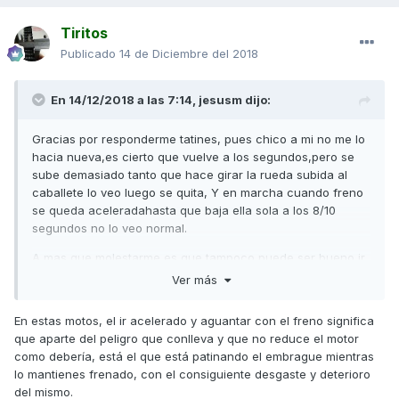
Tiritos
Publicado
14 de Diciembre del 2018
En 14/12/2018 a las 7:14,
jesusm
dijo:
Gracias por responderme tatines, pues chico a mi no me lo
hacia nueva,es cierto que vuelve a los segundos,pero se
sube demasiado tanto que hace girar la rueda subida al
caballete lo veo luego se quita, Y en marcha cuando freno
se queda aceleradahasta que baja ella sola a los 8/10
segundos no lo veo normal.
A mas que molestarme es que tampoco puede ser bueno ir
tirando tanto de freno para que reduzca la
Ver más
velocidad,porque como digo sueltas y ella tiende a seguir
acelerada, puede ser hasta peligroso.lo llevare de nuevo,
En estas motos, el ir acelerado y aguantar con el freno significa
pero como dice tiritos arriba a otro taller. gracias
que aparte del peligro que conlleva y que no reduce el motor
como debería, está el que está patinando el embrague mientras
lo mantienes frenado, con el consiguiente desgaste y deterioro
del mismo.