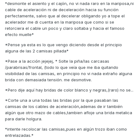
*desmonte el asiento y el cajón, no vi nada raro en la mariposa,ni
cable de aceleración ni de deceleración hacia su función
perfectamente, salvo que al decelerar obligando yo a tope el
acelerador me di cuenta en la mariposa que como si se
retorciera el cable un poco y claro soltaba y hacia el famoso
efecto muelle*
*Pense ya esta es lo que vengo diciendo desde el principio
alguna de las 2 camisas pillada*
*Pase a la acción jejejej, * Solte la piña/las carcasas
/parabrisas/frontal, (todo lo que veía que me iba quitando
visibilidad de las camisas, en principio no vi nada extraño alguna
brida con demasiada tensión. me desmotive.
*Pero dije aquí hay bridas de color blanco y negras,(raro) no se...
*Corte una a una todas las bridas por la que pasaban las
camisas de los cables de aceleración,ademas de ir también
algún que otro mazo de cables,tambien afloje una brida metalica
para darle holgura.
*intente recolocar las camisas,pues en algún trozo iban como
entrelazadas.*