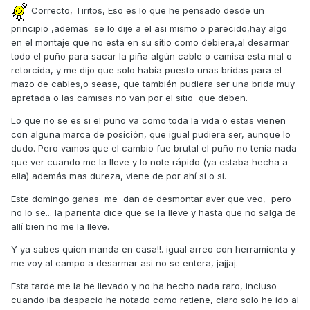
Correcto, Tiritos, Eso es lo que he pensado desde un
principio ,ademas se lo dije a el asi mismo o parecido,hay algo
en el montaje que no esta en su sitio como debiera,al desarmar
todo el puño para sacar la piña algún cable o camisa esta mal o
retorcida, y me dijo que solo había puesto unas bridas para el
mazo de cables,o sease, que también pudiera ser una brida muy
apretada o las camisas no van por el sitio que deben.
Lo que no se es si el puño va como toda la vida o estas vienen
con alguna marca de posición, que igual pudiera ser, aunque lo
dudo. Pero vamos que el cambio fue brutal el puño no tenia nada
que ver cuando me la lleve y lo note rápido (ya estaba hecha a
ella) además mas dureza, viene de por ahí si o si.
Este domingo ganas me dan de desmontar aver que veo, pero
no lo se... la parienta dice que se la lleve y hasta que no salga de
allí bien no me la lleve.
Y ya sabes quien manda en casa!!. igual arreo con herramienta y
me voy al campo a desarmar asi no se entera, jajjaj.
Esta tarde me la he llevado y no ha hecho nada raro, incluso
cuando iba despacio he notado como retiene, claro solo he ido al