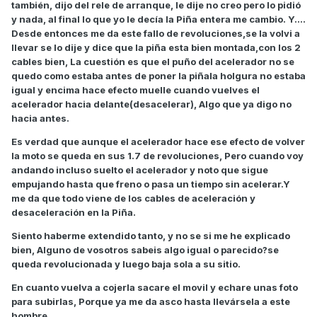
también, dijo del rele de arranque, le dije no creo pero lo pidió
y nada, al final lo que yo le decía la Piña entera me cambio. Y....
Desde entonces me da este fallo de revoluciones,se la volvi a
llevar se lo dije y dice que la piña esta bien montada,con los 2
cables bien, La cuestión es que el puño del acelerador no se
quedo como estaba antes de poner la piñala holgura no estaba
igual y encima hace efecto muelle cuando vuelves el
acelerador hacia delante(desacelerar), Algo que ya digo no
hacia antes.
Es verdad que aunque el acelerador hace ese efecto de volver
la moto se queda en sus 1.7 de revoluciones, Pero cuando voy
andando incluso suelto el acelerador y noto que sigue
empujando hasta que freno o pasa un tiempo sin acelerar.Y
me da que todo viene de los cables de aceleración y
desaceleración en la Piña.
Siento haberme extendido tanto, y no se si me he explicado
bien, Alguno de vosotros sabeis algo igual o parecido?se
queda revolucionada y luego baja sola a su sitio.
En cuanto vuelva a cojerla sacare el movil y echare unas foto
para subirlas, Porque ya me da asco hasta llevársela a este
hombre.