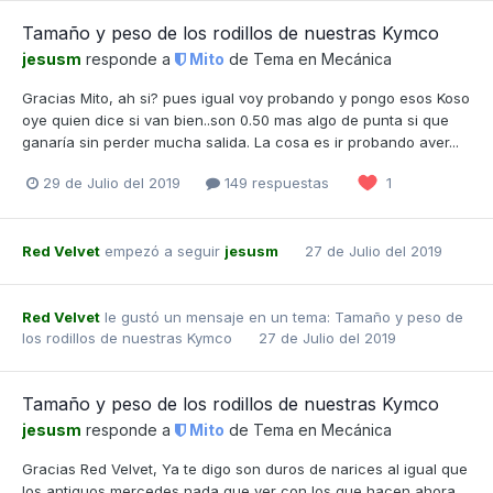
Tamaño y peso de los rodillos de nuestras Kymco
jesusm
responde a
Mito
de Tema en
Mecánica
Gracias Mito, ah si? pues igual voy probando y pongo esos Koso
oye quien dice si van bien..son 0.50 mas algo de punta si que
ganaría sin perder mucha salida. La cosa es ir probando aver...
29 de Julio del 2019
149 respuestas
1
Red Velvet
empezó a seguir
jesusm
27 de Julio del 2019
Red Velvet
le gustó un mensaje en un tema:
Tamaño y peso de
los rodillos de nuestras Kymco
27 de Julio del 2019
Tamaño y peso de los rodillos de nuestras Kymco
jesusm
responde a
Mito
de Tema en
Mecánica
Gracias Red Velvet, Ya te digo son duros de narices al igual que
los antiguos mercedes nada que ver con los que hacen ahora.